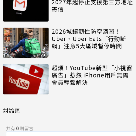
2027年起停止支援第三方地址
寄信
2026城鎮韌性防空演習！
Uber、Uber Eats「行動斷
網」注意5大區域暫停時間
超煩！YouTube新型「小視窗
廣告」惹怨 iPhone用戶無需
會員輕鬆解決
討論區
共有
0
則留言