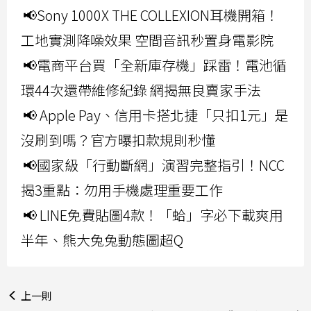
📢Sony 1000X THE COLLEXION耳機開箱！
工地實測降噪效果 空間音訊秒置身電影院
📢電商平台買「全新庫存機」踩雷！電池循
環44次還帶維修紀錄 網揭無良賣家手法
📢 Apple Pay、信用卡搭北捷「只扣1元」是
沒刷到嗎？官方曝扣款規則秒懂
📢國家級「行動斷網」演習完整指引！NCC
揭3重點：勿用手機處理重要工作
📢 LINE免費貼圖4款！「蛤」字必下載爽用
半年、熊大兔兔動態圖超Q
上一則