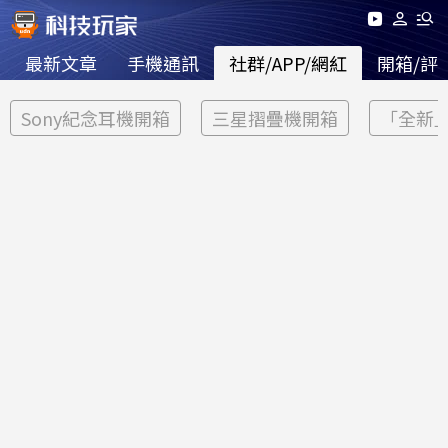
最新文章
手機通訊
社群/APP/網紅
開箱/評
Sony紀念耳機開箱
三星摺疊機開箱
「全新