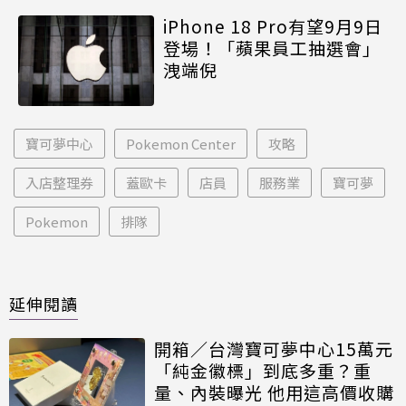
iPhone 18 Pro有望9月9日
登場！「蘋果員工抽選會」
洩端倪
寶可夢中心
Pokemon Center
攻略
入店整理券
蓋歐卡
店員
服務業
寶可夢
Pokemon
排隊
延伸閱讀
開箱／台灣寶可夢中心15萬元
「純金徽標」到底多重？重
量、內裝曝光 他用這高價收購