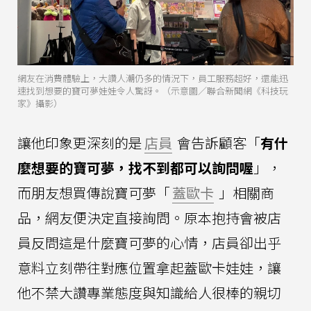
網友在消費體驗上，大讚人潮仍多的情況下，員工服務超好，還能迅
速找到想要的寶可夢娃娃令人驚訝。（示意圖／聯合新聞網《科技玩
家》攝影）
讓他印象更深刻的是
店員
會告訴顧客「
有什
麼想要的寶可夢，找不到都可以詢問喔
」，
而朋友想買傳說寶可夢「
蓋歐卡
」相關商
品，網友便決定直接詢問。原本抱持會被店
員反問這是什麼寶可夢的心情，店員卻出乎
意料立刻帶往對應位置拿起蓋歐卡娃娃，讓
他不禁大讚專業態度與知識給人很棒的親切