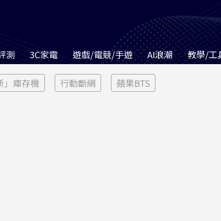
評測
3C家電
遊戲/電競/手遊
AI浪潮
教學/工
新」庫存機
行動斷網
蘋果BTS