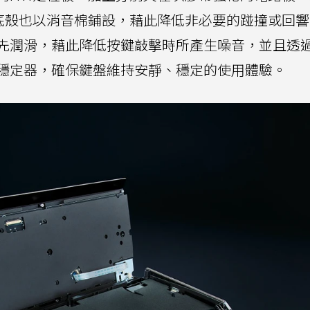
在底殼也以消音棉鋪設，藉此降低非必要的踫撞或回
先潤滑，藉此降低按鍵敲擊時所產生噪音，並且透
穩定器，確保鍵盤維持安靜、穩定的使用體驗。