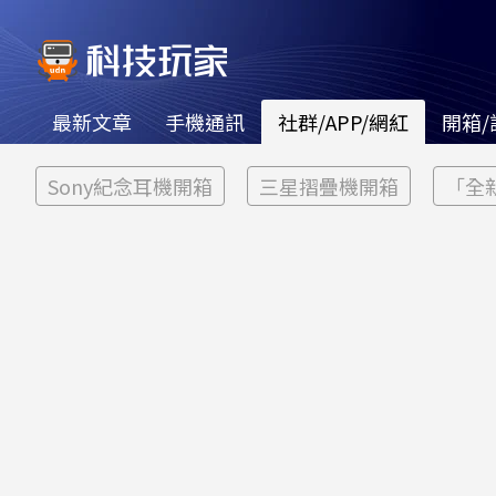
最新文章
手機通訊
社群/APP/網紅
開箱/
Sony紀念耳機開箱
三星摺疊機開箱
「全