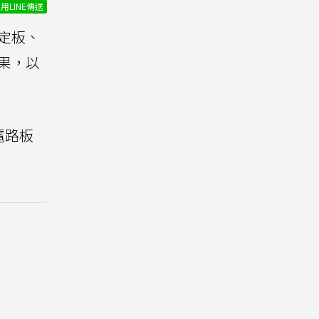
用LINE傳送
固定板、
效果，以
電路板
。