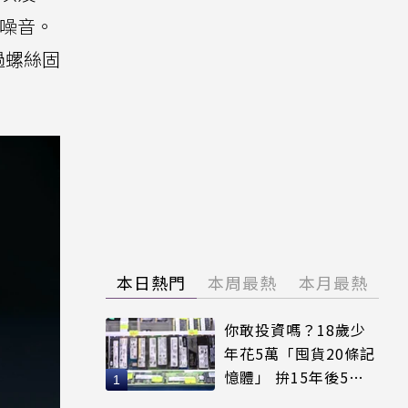
響噪音。
過螺絲固
本日熱門
本周最熱
本月最熱
你敢投資嗎？18歲少
年花5萬「囤貨20條記
憶體」 拚15年後5倍
賣出