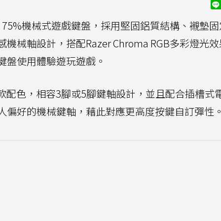
ow V4 75%機械式遊戲鍵盤，採用堅固鋁質結構、襯墊
軸設計，搭配Razer Chroma RGB多彩燈光
鍵盤使用體驗遊玩遊戲。
供黑、白兩款配色，相容3腳或5腳鍵軸設計，並且配合插槽式
人偏好的機械鍵軸，藉此對應更高度按鍵自訂彈性