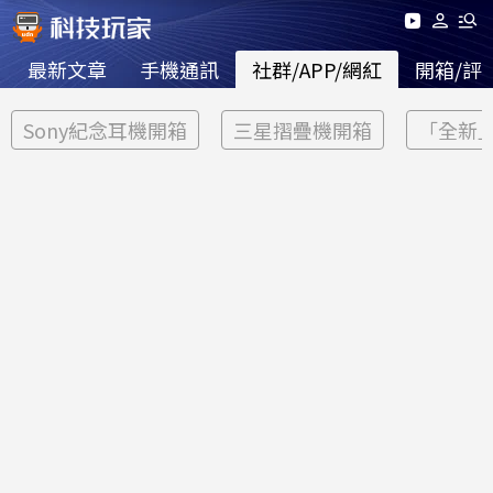
最新文章
手機通訊
社群/APP/網紅
開箱/評
Sony紀念耳機開箱
三星摺疊機開箱
「全新