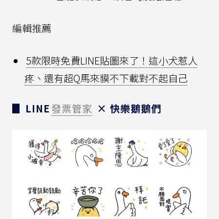
編輯推薦
5款限時免費LINE貼圖來了！這小犬惹人
疼、還有超Q馬來貘不下載對不起自己
▊ LINE
發票管家
× 快樂鵝鵝們