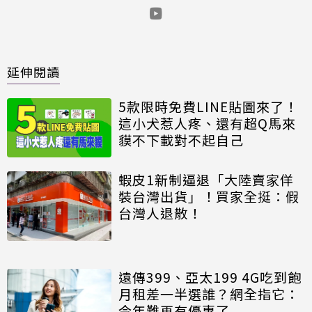
延伸閱讀
5款限時免費LINE貼圖來了！
這小犬惹人疼、還有超Q馬來
貘不下載對不起自己
蝦皮1新制逼退「大陸賣家佯
裝台灣出貨」！買家全挺：假
台灣人退散！
遠傳399、亞太199 4G吃到飽
月租差一半選誰？網全指它：
今年難再有優惠了