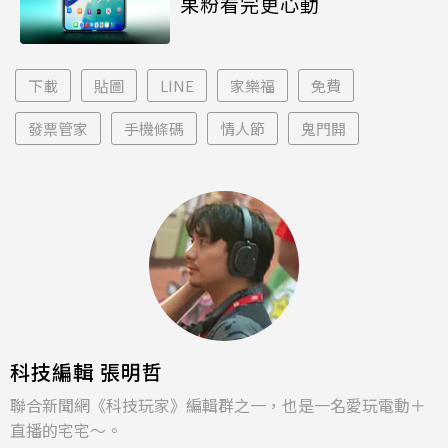
果粉看完更心動
下載
貼圖
LINE
家樂福
免費
發票管家
手機條碼
情人節
鬼門開
科技編輯 張明哲
聯合新聞網《科技玩家》編輯群之一，也是一名愛玩電動＋
直播的宅宅～。