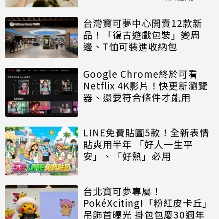
台灣寶可夢中心開賣12款新
品！「復古遊戲包裝」變周
邊、T恤可裝進收納包
Google Chrome終於可看
Netflix 4K影片！快更新瀏覽
器、還要符合條件才能用
LINE免費貼圖5款！全新表情
貼爽用半年 「好人一生平
安」、「好熱」必用
台北寶可夢專屬！
PokéXciting!「粉紅皮卡丘」
吊飾首曝光 掛包包慶30週年