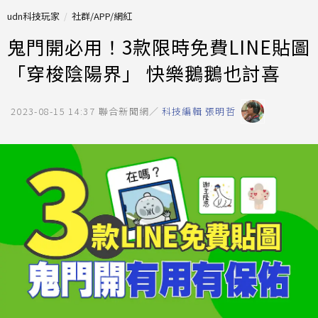
udn科技玩家
社群/APP/網紅
鬼門開必用！3款限時免費LINE貼圖
「穿梭陰陽界」 快樂鵝鵝也討喜
2023-08-15 14:37
聯合新聞網／
科技編輯 張明哲