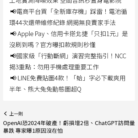
工地實測降噪效果 空間音訊秒置身電影院
📢電商平台買「全新庫存機」踩雷！電池循
環44次還帶維修紀錄 網揭無良賣家手法
📢 Apple Pay、信用卡搭北捷「只扣1元」是
沒刷到嗎？官方曝扣款規則秒懂
📢國家級「行動斷網」演習完整指引！NCC
揭3重點：勿用手機處理重要工作
📢 LINE免費貼圖4款！「蛤」字必下載爽用
半年、熊大兔兔動態圖超Q
上一則
OpenAI恐2024年破產！虧損增2倍、ChatGPT訪問量
暴跌 專家曝1原因沒在怕