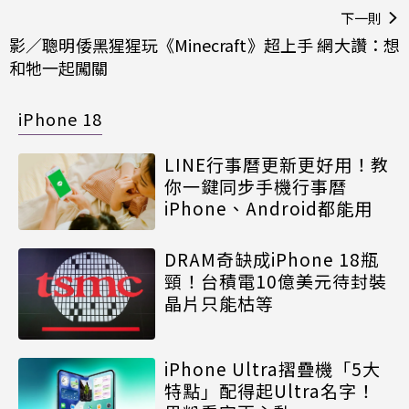
下一則
影／聰明倭黑猩猩玩《Minecraft》超上手 網大讚：想
和牠一起闖關
iPhone 18
LINE行事曆更新更好用！教
你一鍵同步手機行事曆
iPhone、Android都能用
DRAM奇缺成iPhone 18瓶
頸！台積電10億美元待封裝
晶片只能枯等
iPhone Ultra摺疊機「5大
特點」配得起Ultra名字！