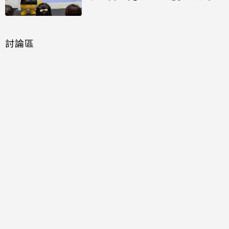
討論區
共有
0
則留言
規範
回覆
還沒有留言，成為第一個發言的人吧！