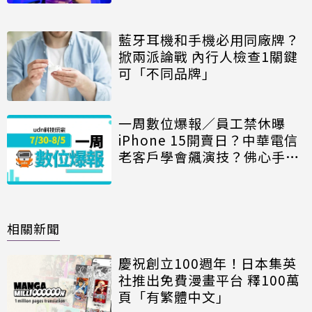
藍牙耳機和手機必用同廠牌？
掀兩派論戰 內行人檢查1關鍵
可「不同品牌」
一周數位爆報／員工禁休曝
iPhone 15開賣日？中華電信
老客戶學會飆演技？佛心手遊
退費網友怕怕
相關新聞
慶祝創立100週年！日本集英
社推出免費漫畫平台 釋100萬
頁「有繁體中文」