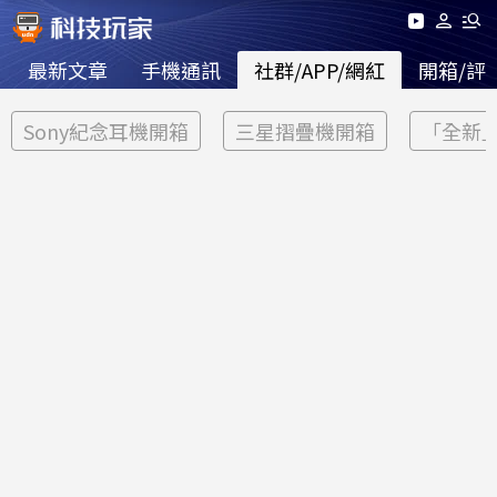
最新文章
手機通訊
社群/APP/網紅
開箱/評
Sony紀念耳機開箱
三星摺疊機開箱
「全新