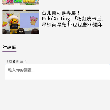
台北寶可夢專屬！
PokéXciting!「粉紅皮卡丘」
吊飾首曝光 掛包包慶30週年
討論區
共有
0
則留言
規範
回覆