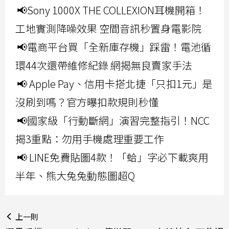
📢Sony 1000X THE COLLEXION耳機開箱！
工地實測降噪效果 空間音訊秒置身電影院
📢電商平台買「全新庫存機」踩雷！電池循
環44次還帶維修紀錄 網揭無良賣家手法
📢 Apple Pay、信用卡搭北捷「只扣1元」是
沒刷到嗎？官方曝扣款規則秒懂
📢國家級「行動斷網」演習完整指引！NCC
揭3重點：勿用手機處理重要工作
📢 LINE免費貼圖4款！「蛤」字必下載爽用
半年、熊大兔兔動態圖超Q
上一則