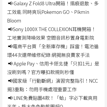
📢 Galaxy Z Fold8 Ultra開箱！摺痕退散、多
工效能 同時爽玩Pokemon GO、Pikmin
Bloom
📢Sony 1000X THE COLLEXION耳機開箱！
工地實測降噪效果 空間音訊秒置身電影院
📢電商平台買「全新庫存機」踩雷！電池循
環44次還帶維修紀錄 網揭無良賣家手法
📢 Apple Pay、信用卡搭北捷「只扣1元」是
沒刷到嗎？官方曝扣款規則秒懂
📢國家級「行動斷網」演習完整指引！NCC
揭3重點：勿用手機處理重要工作
📢 LINE免費貼圖4款！「蛤」字必下載爽用
半年、熊大兔兔動態圖超Q