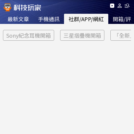
最新文章
手機通訊
社群/APP/網紅
開箱/評
Sony紀念耳機開箱
三星摺疊機開箱
「全新