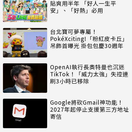
貼爽用半年 「好人一生平
安」、「好熱」必用
台北寶可夢專屬！
PokéXciting!「粉紅皮卡丘」
吊飾首曝光 掛包包慶30週年
OpenAI執行長奧特曼也沉迷
TikTok！「威力太強」失控連
刷3小時已移除
Google將砍Gmail神功能！
2027年起停止支援第三方地址
寄信