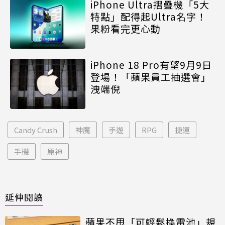
iPhone Ultra摺疊機「5大
特點」配得起Ultra名字！
果粉看完更心動
iPhone 18 Pro有望9月9日
登場！「蘋果員工抽選會」
洩端倪
Candy Crush
神魔
手遊
RPG
捷運
手機
原神
延伸閱讀
蘋果不甩「可輕鬆換電池」規