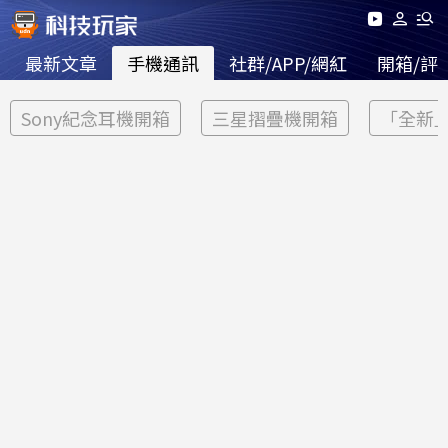
最新文章
手機通訊
社群/APP/網紅
開箱/評
Sony紀念耳機開箱
三星摺疊機開箱
「全新