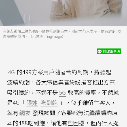
有網友被阻止續約488不限速吃到飽方案，引起內行人表示，還有2招可以
直接續約成功。（示意圖／ingimage）
用LINE傳送
4G
的499方案用戶隨著合約到期，將掀起一
波續約潮，各大電信業者紛紛搶客推出方案
吸引續約，不過不是
5G
較高的費率，不然就
是4G「
限速
吃到飽
」，似乎難留住客人，
就有
網友
發現詢問了客服都無法繼續續約原
本的488吃到飽，讓他有些困擾，但內行人提