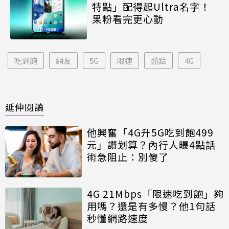
特點」配得起Ultra名字！
果粉看完更心動
吃到飽
網友
5G
限速
熱點
4G
延伸閱讀
他興奮「4G升5G吃到飽499
元」讚划算？內行人曝4點話
術急阻止：別傻了
4G 21Mbps「限速吃到飽」夠
用嗎？還是有多慢？他1句話
秒懂網路速度