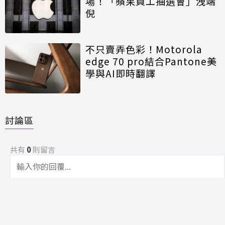
場！「蘋果員工抽選會」洩端
倪
不只賣弄色彩！Motorola
edge 70 pro結合Pantone美
學與AI即時翻譯
討論區
共有
0
則留言