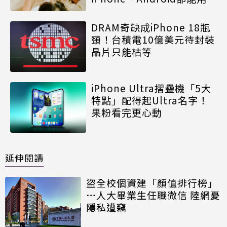
DRAM奇缺成iPhone 18瓶
頸！台積電10億美元待封裝
晶片只能枯等
iPhone Ultra摺疊機「5大
特點」配得起Ultra名字！
果粉看完更心動
延伸閱讀
盜全校個資建「顏值排行榜」
…人大畢業生任職微信 陸網憂
隱私遭竊