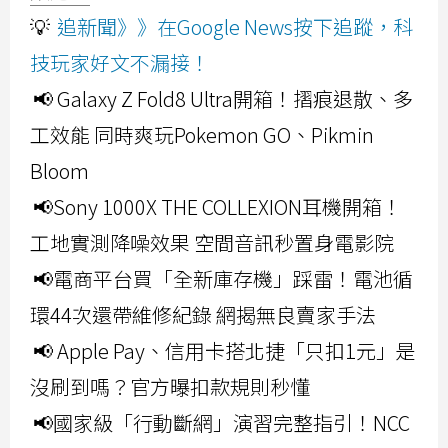
💡
追新聞》》在Google News按下追蹤，科
技玩家好文不漏接！
📢 Galaxy Z Fold8 Ultra開箱！摺痕退散、多
工效能 同時爽玩Pokemon GO、Pikmin
Bloom
📢Sony 1000X THE COLLEXION耳機開箱！
工地實測降噪效果 空間音訊秒置身電影院
📢電商平台買「全新庫存機」踩雷！電池循
環44次還帶維修紀錄 網揭無良賣家手法
📢 Apple Pay、信用卡搭北捷「只扣1元」是
沒刷到嗎？官方曝扣款規則秒懂
📢國家級「行動斷網」演習完整指引！NCC