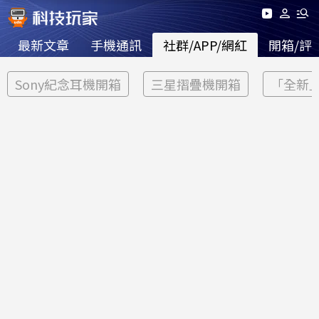
最新文章
手機通訊
社群/APP/網紅
開箱/評
Sony紀念耳機開箱
三星摺疊機開箱
「全新