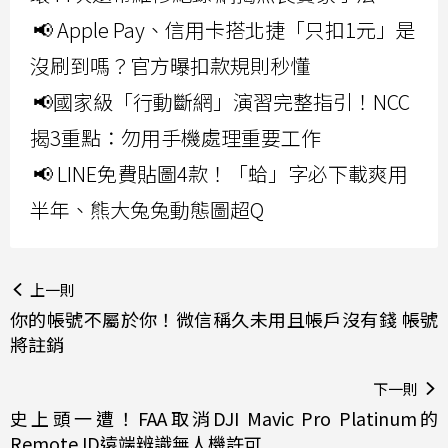
📢 Apple Pay、信用卡搭北捷「只扣1元」是
沒刷到嗎？官方曝扣款規則秒懂
📢國家級「行動斷網」演習完整指引！NCC
揭3重點：勿用手機處理重要工作
📢 LINE免費貼圖4款！「蛤」字必下載爽用
半年、熊大兔兔動態圖超Q
上一則
你的帳號不屬於你！微信稱久未用且帳戶沒有錢 帳號
將註銷
下一則
史上頭一遭！FAA取消DJI Mavic Pro Platinum的
Remote ID遠端辨識無人機許可