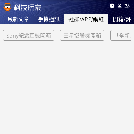
最新文章
手機通訊
社群/APP/網紅
開箱/評
Sony紀念耳機開箱
三星摺疊機開箱
「全新