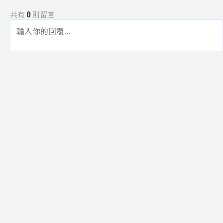
共有
0
則留言
規範
回覆
還沒有留言，成為第一個發言的人吧！