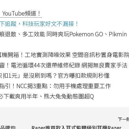
ouTube頻道！
ws按下追蹤，科技玩家好文不漏接！
a開箱！摺痕退散、多工效能 同時爽玩Pokemon GO、Pikmin
LLEXION耳機開箱！工地實測降噪效果 空間音訊秒置身電影
雷！電池循環44次還帶維修紀錄 網揭無良賣家手法
北捷「只扣1元」是沒刷到嗎？官方曝扣款規則秒懂
指引！NCC揭3重點：勿用手機處理重要工作
」字必下載爽用半年、熊大兔兔動態圖超Q
下一
品牌均
Razer推首款入耳式監聽級別耳機Razer