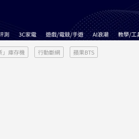
評測
3C家電
遊戲/電競/手遊
AI浪潮
教學/工
新」庫存機
行動斷網
蘋果BTS