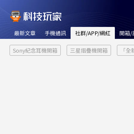
最新文章
手機通訊
社群/APP/網紅
開箱/
Sony紀念耳機開箱
三星摺疊機開箱
「全