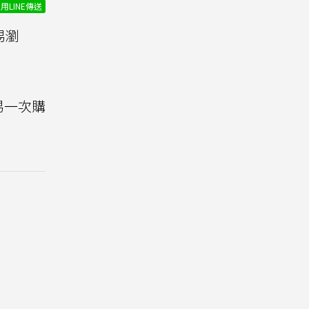
用LINE傳送
易瀏
易一次購