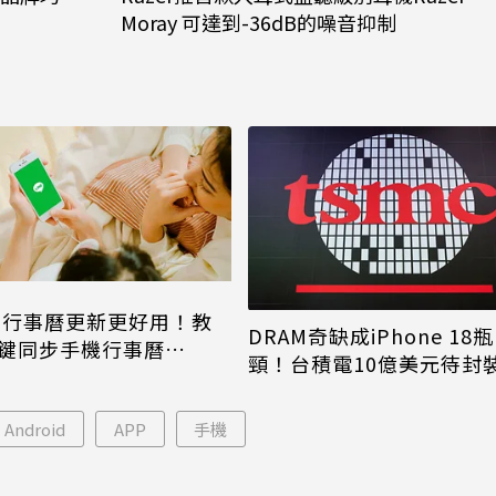
Moray 可達到-36dB的噪音抑制
NE行事曆更新更好用！教
DRAM奇缺成iPhone 18瓶
鍵同步手機行事曆
頸！台積電10億美元待封
one、Android都能用
片只能枯等
Android
APP
手機