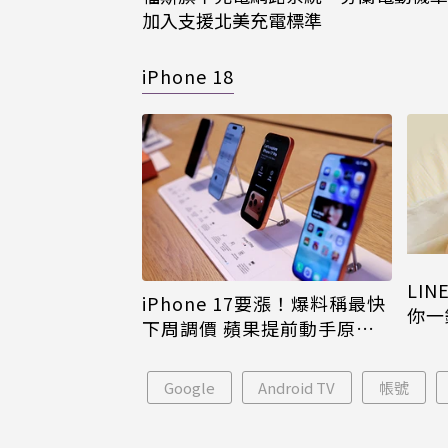
加入支援北美充電標準
iPhone 18
LI
iPhone 17要漲！爆料稱最快
你一
下周調價 蘋果提前動手原因
iPh
曝
Google
Android TV
帳號