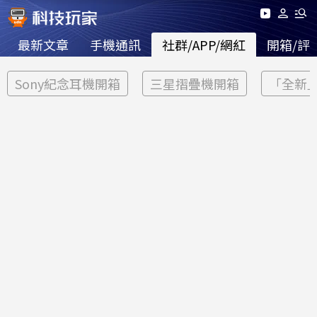
最新文章
手機通訊
社群/APP/網紅
開箱/評
Sony紀念耳機開箱
三星摺疊機開箱
「全新