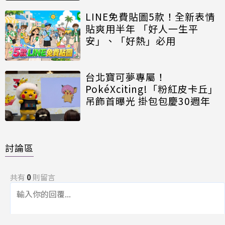
LINE免費貼圖5款！全新表情
貼爽用半年 「好人一生平
安」、「好熱」必用
台北寶可夢專屬！
PokéXciting!「粉紅皮卡丘」
吊飾首曝光 掛包包慶30週年
討論區
共有
0
則留言