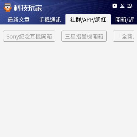
最新文章
手機通訊
社群/APP/網紅
開箱/評
Sony紀念耳機開箱
三星摺疊機開箱
「全新