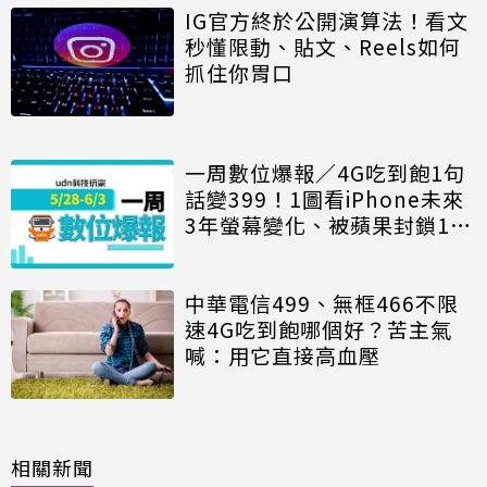
IG官方終於公開演算法！看文
秒懂限動、貼文、Reels如何
抓住你胃口
一周數位爆報／4G吃到飽1句
話變399！1圖看iPhone未來
3年螢幕變化、被蘋果封鎖10
年還有大驚奇？
中華電信499、無框466不限
速4G吃到飽哪個好？苦主氣
喊：用它直接高血壓
相關新聞