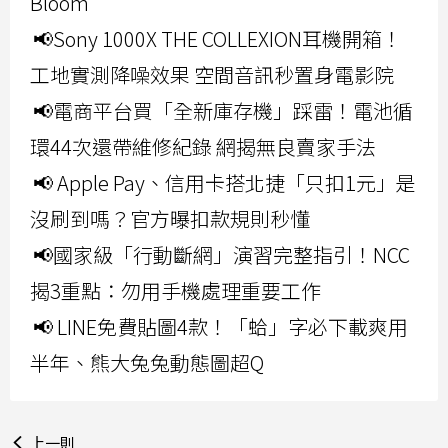
Bloom
📢Sony 1000X THE COLLEXION耳機開箱！
工地實測降噪效果 空間音訊秒置身電影院
📢電商平台買「全新庫存機」踩雷！電池循
環44次還帶維修紀錄 網揭無良賣家手法
📢 Apple Pay、信用卡搭北捷「只扣1元」是
沒刷到嗎？官方曝扣款規則秒懂
📢國家級「行動斷網」演習完整指引！NCC
揭3重點：勿用手機處理重要工作
📢 LINE免費貼圖4款！「蛤」字必下載爽用
半年、熊大兔兔動態圖超Q
上一則