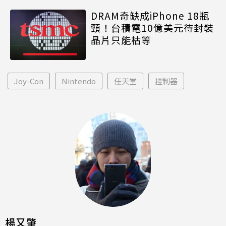
DRAM奇缺成iPhone 18瓶
頸！台積電10億美元待封裝
晶片只能枯等
Joy-Con
Nintendo
任天堂
控制器
楊又肇