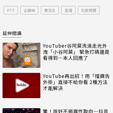
PTT
企鵝妹
實況主
直播
社群媒體
延伸閱讀
YouTuber谷阿莫洗澡走光外
洩「小谷阿莫」 緊急打碼還是
看得到…本人回應了
YouTube再出招！用「擋廣告
外掛」直接不給你看 2種方法
才能解決
驚！說好不揭露性取向…抖音