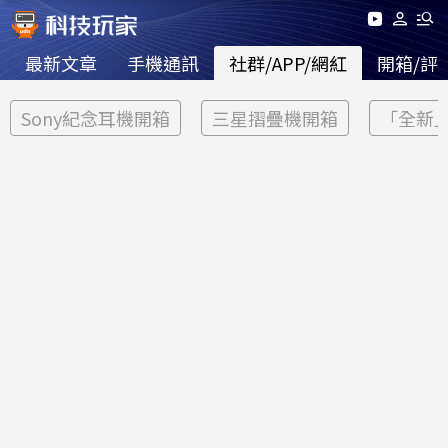
最新文章
手機通訊
社群/APP/網紅
開箱/評
Sony紀念耳機開箱
三星摺疊機開箱
「全新