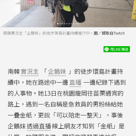
南韓實況主「企鵝妹」的徒步環島計畫持續進行中。
圖／擷取自Twitch
用LINE傳送
南韓
實況主
「
企鵝妹
」的徒步環島計畫持
續中，她在路途中一邊
直播
一邊紀錄下遇到
的人事物。她13日在桃園龍岡往苗栗通宵的
路上，遇到一名自稱是急救員的男粉絲給她
一疊金紙，更說「可以陪走一整天」，事後
企鵝妹
透過直播
線上網友才知到「金紙」是