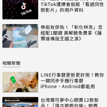
TikTok遭爆會追蹤「看過同性
戀影片」的用戶資料
佛祖有保佑！「彰化林克」念
經配1關鍵 真解鎖免費拿《薩
爾達傳說王國之淚》
相關新聞
LINE行事曆更新更好用！教你
一鍵同步手機行事曆
iPhone、Android都能用
台灣寶可夢中心開賣12款新
品！「復古遊戲包裝」變周