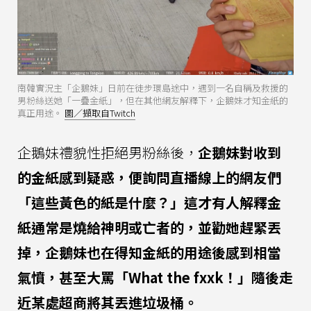
南韓實況主「企鵝妹」日前在徒步環島途中，遇到一名自稱及救援的
男粉絲送她「一疊金紙」，但在其他網友解釋下，企鵝妹才知金紙的
真正用途。
圖／擷取自Twitch
企鵝妹禮貌性拒絕男粉絲後，
企鵝妹對收到
的金紙感到疑惑，便詢問直播線上的網友們
「這些黃色的紙是什麼？」這才有人解釋金
紙通常是燒給神明或亡者的，並勸她趕緊丟
掉，企鵝妹也在得知金紙的用途後感到相當
氣憤，甚至大罵「What the fxxk！」隨後走
近某處超商將其丟進垃圾桶。