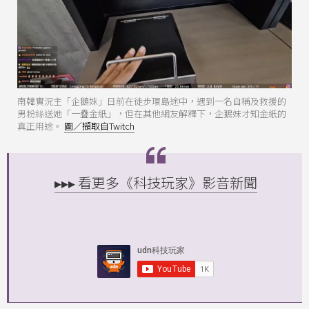
南韓實況主「企鵝妹」日前在徒步環島途中，遇到一名自稱及救援的
男粉絲送她「一疊金紙」，但在其他網友解釋下，企鵝妹才知金紙的
真正用途。
圖／擷取自Twitch
▸▸▸ 看更多《科技玩家》影音新聞