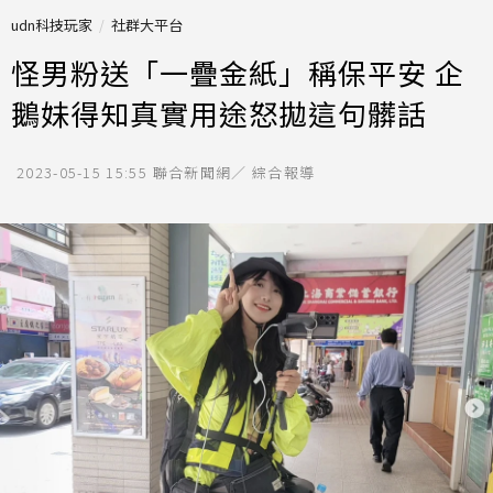
udn科技玩家
社群大平台
怪男粉送「一疊金紙」稱保平安 企
鵝妹得知真實用途怒拋這句髒話
2023-05-15 15:55
聯合新聞網／ 綜合報導