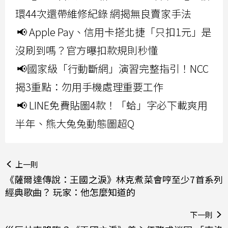
環44次還帶維修紀錄 網揭無良賣家手法
📢 Apple Pay、信用卡搭北捷「只扣1元」是
沒刷到嗎？官方曝扣款規則秒懂
📢國家級「行動斷網」演習完整指引！NCC
揭3重點：勿用手機處理重要工作
📢 LINE免費貼圖4款！「蛤」字必下載爽用
半年、熊大兔兔動態圖超Q
上一則
《薩爾達傳說：王國之淚》林克煮菜會哼至少7首系列
經典歌曲？ 玩家：他怎麼知道的
下一則