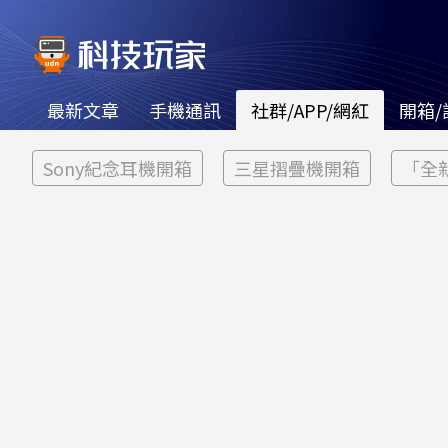
最新文章
手機通訊
社群/APP/網紅
開箱/
Sony紀念耳機開箱
三星摺疊機開箱
「全