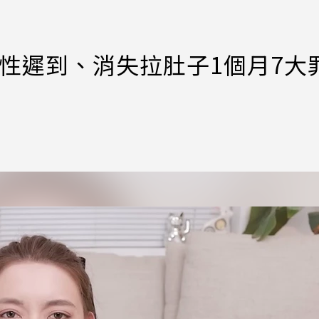
！慣性遲到、消失拉肚子1個月7大