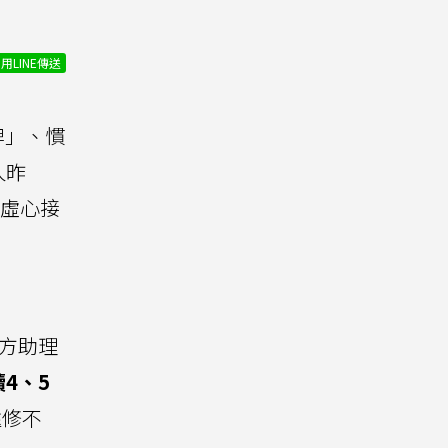
用LINE傳送
牌」、慣
人昨
虛心接
對方助理
4、5
遠修不