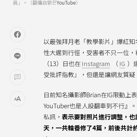
員」。（翻攝自劉芒
YouTube
）
以最強拜月老「教學影片」爆紅知
性大遲到行徑，受害者不只一位，
（13）日也在
Instagram
（
IG
）
受批評指教」，但還是讓網友質疑
日前知名攝影師Brian在IG限
YouTuber也是人設翻車到不行』
私訊，
表示要對照片進行調整，也
天，一共輪番修了4篇，前後共計約