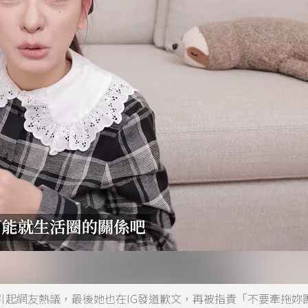
，引起網友熱議，最後她也在IG發道歉文，再被指責「不要牽拖妳