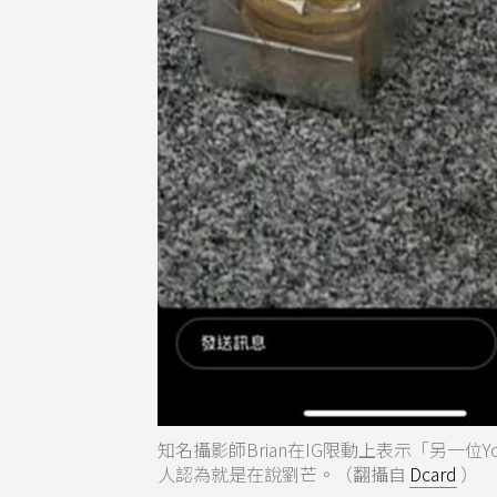
知名攝影師Brian在IG限動上表示「另一
人認為就是在說劉芒。（翻攝自
Dcard
）