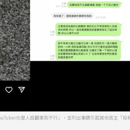
位YouTuber也是人設翻車到不行」，並列出事蹟引起其他苦主「投