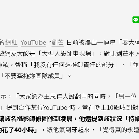
名
網紅
YouTube
r
劉芒
日前被爆出一連串「耍大
被網友大酸是「大型人設翻車現場」，對此劉芒本
道歉，聲稱「我沒有任何想推卸責任的部分」、「並
「不要牽拖妳團隊成員」。
動上表示，「大家認為王思佳人設翻車的同時，『另一位
。」提到合作某位YouTuber時，常在晚上10點收到
讓該名攝影師修圖修到凌晨，他還提到該狀況「持續
花了40小時」
，讓他氣到牙起來，「覺得真的永