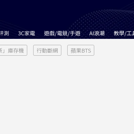
評測
3C家電
遊戲/電競/手遊
AI浪潮
教學/工
新」庫存機
行動斷網
蘋果BTS