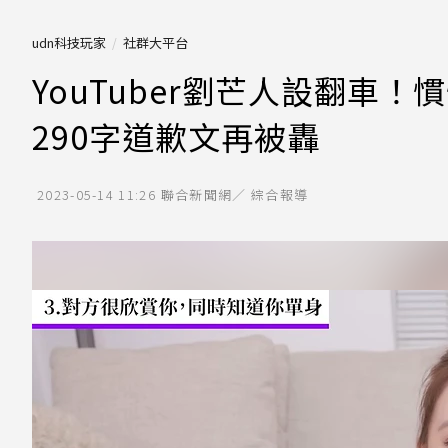
udn科技玩家
社群大平台
YouTuber劉芒人設翻車
290字道歉文再被轟
2023-05-14 11:26
聯合新聞網／ 綜合報導