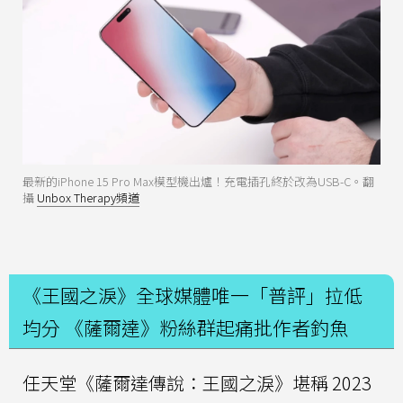
最新的iPhone 15 Pro Max模型機出爐！充電插孔終於改為USB-C。翻
攝
Unbox Therapy頻道
《王國之淚》全球媒體唯一「普評」拉低
均分 《薩爾達》粉絲群起痛批作者釣魚
任天堂《薩爾達傳說：王國之淚》堪稱 2023