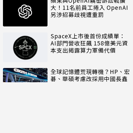
蘋果與OpenAI竊密訴訟戰擴
大！11名前員工捲入 OpenAI
另涉招募歧視遭重罰
SpaceX上市後首份成績單：
AI部門營收狂飆 158億美元資
本支出揭露算力軍備代價
全球記憶體荒現轉機？HP、宏
碁、華碩考慮改採用中國長鑫
存儲晶片
討論區
共有
0
則留言