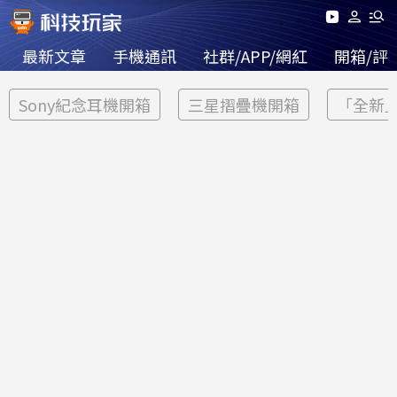
最新文章
手機通訊
社群/APP/網紅
開箱/評
Sony紀念耳機開箱
三星摺疊機開箱
「全新