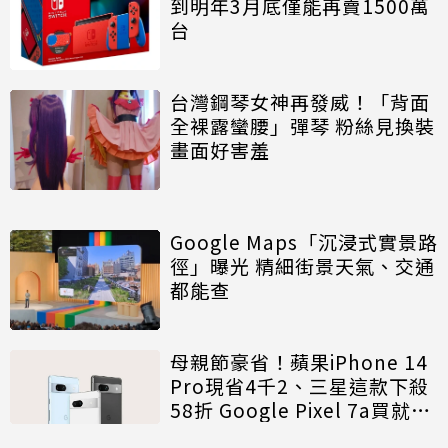
到明年3月底僅能再賣1500萬
台
台灣鋼琴女神再發威！「背面
全裸露蠻腰」彈琴 粉絲見換裝
畫面好害羞
Google Maps「沉浸式實景路
徑」曝光 精細街景天氣、交通
都能查
母親節豪省！蘋果iPhone 14
Pro現省4千2、三星這款下殺
58折 Google Pixel 7a買就送
4千元好禮