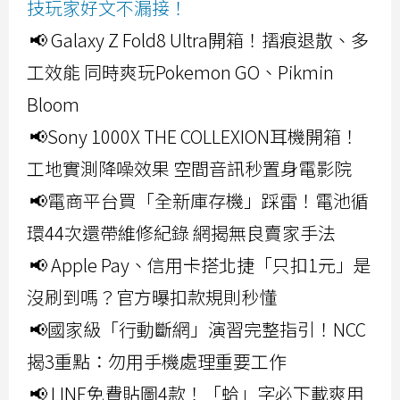
技玩家好文不漏接！
📢 Galaxy Z Fold8 Ultra開箱！摺痕退散、多
工效能 同時爽玩Pokemon GO、Pikmin
Bloom
📢Sony 1000X THE COLLEXION耳機開箱！
工地實測降噪效果 空間音訊秒置身電影院
📢電商平台買「全新庫存機」踩雷！電池循
環44次還帶維修紀錄 網揭無良賣家手法
📢 Apple Pay、信用卡搭北捷「只扣1元」是
沒刷到嗎？官方曝扣款規則秒懂
📢國家級「行動斷網」演習完整指引！NCC
揭3重點：勿用手機處理重要工作
📢 LINE免費貼圖4款！「蛤」字必下載爽用