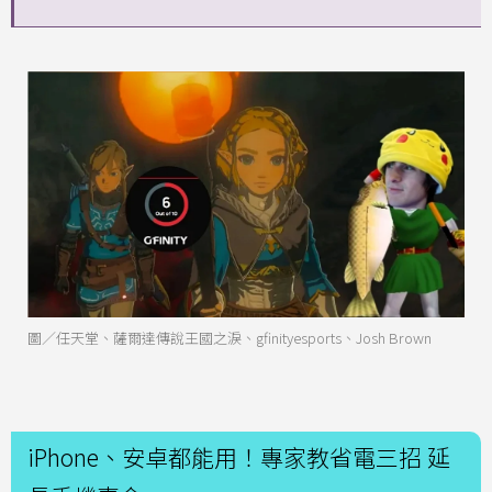
圖／任天堂、薩爾達傳說王國之淚、gfinityesports、Josh Brown
iPhone、安卓都能用！專家教省電三招 延