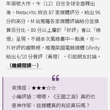
年頭號大作，今（12）日在全球全面釋出
後，Metacritic 綜合 87 家媒體評分，給出 96
分的高分，M 站蒐羅各家媒體評論給分並換
算百分比，80 分以上屬於「好評」會以「綠
燈」呈現，不過本次萬綠叢中一點黃，在一
片好評的趨勢裡，唯獨英國電競媒體 Gfinity
給出 6/10 分普評（黃燈），引起網友討論。
（繼續閱讀…）
氣憤度：★★★☆☆
小編評語：喂喂，《王國之淚》真的也
是神作耶，這媒體真的有認真玩嗎？