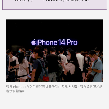
蘋果iPhone 14系列手機開賣當天吸引許多果粉搶購。報系資料照／記
者余承翰攝影