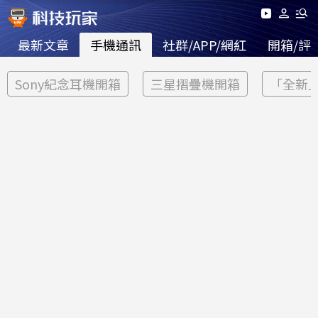
最新文章
手機通訊
社群/APP/網紅
開箱/評
Sony紀念耳機開箱
三星摺疊機開箱
「全新