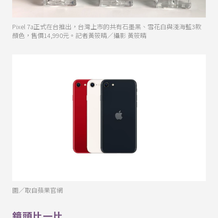
Pixel 7a正式在台推出，台灣上市的共有石墨黑、雪花白與淺海藍3款
顏色，售價14,990元。記者黃筱晴／攝影 黃筱晴
圖／取自蘋果官網
鏡頭比一比