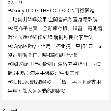
Bloom
📢Sony 1000X THE COLLEXION耳機開箱！
工地實測降噪效果 空間音訊秒置身電影院
📢電商平台買「全新庫存機」踩雷！電池循
環44次還帶維修紀錄 網揭無良賣家手法
📢 Apple Pay、信用卡搭北捷「只扣1元」是
沒刷到嗎？官方曝扣款規則秒懂
📢國家級「行動斷網」演習完整指引！NCC
揭3重點：勿用手機處理重要工作
📢 LINE免費貼圖4款！「蛤」字必下載爽用
半年、熊大兔兔動態圖超Q
上一則