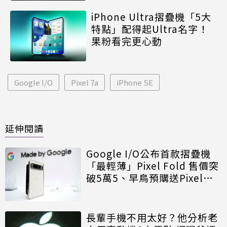
iPhone Ultra摺疊機「5大
特點」配得起Ultra名字！
果粉看完更心動
Google I/O
Pixel 7a
iPhone SE
延伸閱讀
Google I/O公布首款摺疊機
「最輕薄」Pixel Fold 售價突
破5萬5、早鳥預購送Pixel
Watch
長輩手機不用太好？他分析老