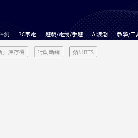
評測
3C家電
遊戲/電競/手遊
AI浪潮
教學/工
新」庫存機
行動斷網
蘋果BTS