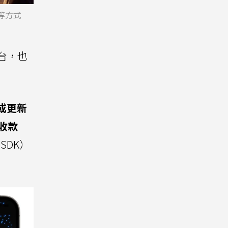
包等方式
平台，也
S或更新
y收款
SDK）