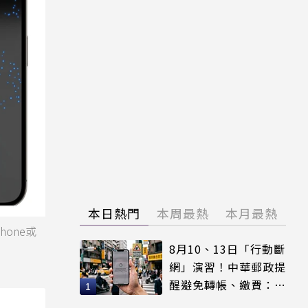
本日熱門
本周最熱
本月最熱
hone或
8月10、13日「行動斷
網」演習！中華郵政提
醒避免轉帳、繳費：務
必留紀錄