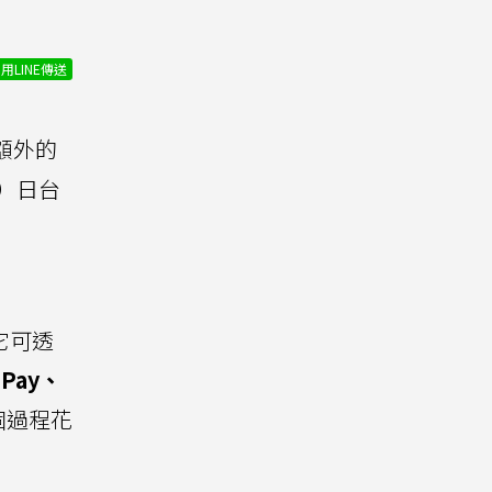
用LINE傳送
額外的
0）日台
它可透
Pay、
個過程花