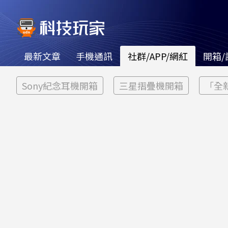
最新文章
手機通訊
社群/APP/網紅
開箱/
Sony紀念耳機開箱
三星摺疊機開箱
「全