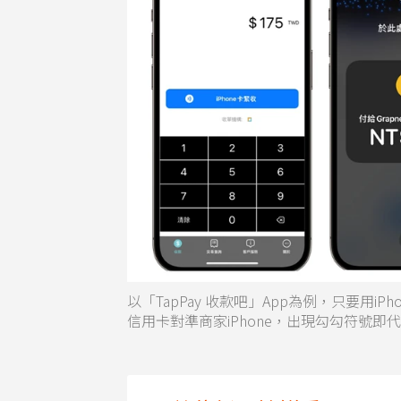
以「TapPay 收款吧」App為例，只要用iP
信用卡對準商家iPhone，出現勾勾符號即代