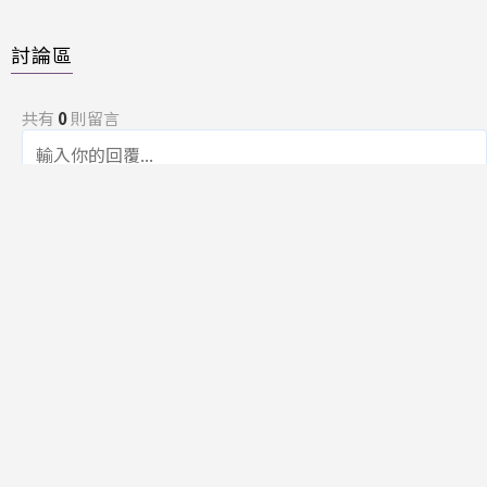
討論區
共有
0
則留言
規範
回覆
還沒有留言，成為第一個發言的人吧！