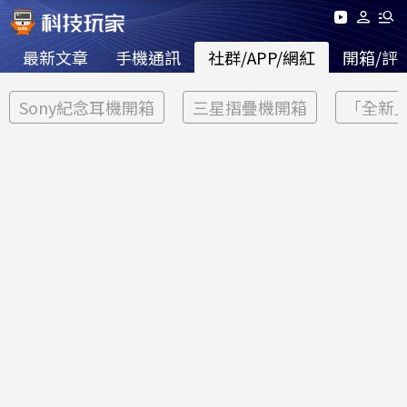
最新文章
手機通訊
社群/APP/網紅
開箱/評
Sony紀念耳機開箱
三星摺疊機開箱
「全新