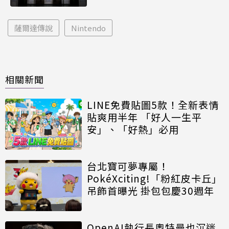
薩爾達傳說
Nintendo
相關新聞
LINE免費貼圖5款！全新表情
貼爽用半年 「好人一生平
安」、「好熱」必用
台北寶可夢專屬！
PokéXciting!「粉紅皮卡丘」
吊飾首曝光 掛包包慶30週年
OpenAI執行長奧特曼也沉迷