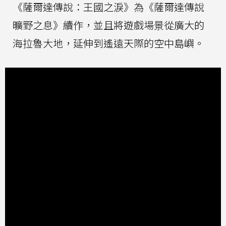
《薩爾達傳說：王國之淚》為《薩爾達傳說
曠野之息》續作，並且將遊戲場景從廣大的
海拉魯大地，延伸到遙遠天際的空中島嶼。