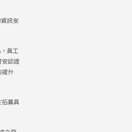
的資訊安
為，員工
資安認證
的提升
在招募具
。
灣成立亞