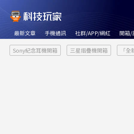
最新文章
手機通訊
社群/APP/網紅
開箱/
Sony紀念耳機開箱
三星摺疊機開箱
「全