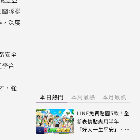
家團隊聯
作，深度
網路安全
產學合
人才，強
本日熱門
本周最熱
本月最熱
LINE免費貼圖5款！全
新表情貼爽用半年
「好人一生平安」、
「好熱」必用