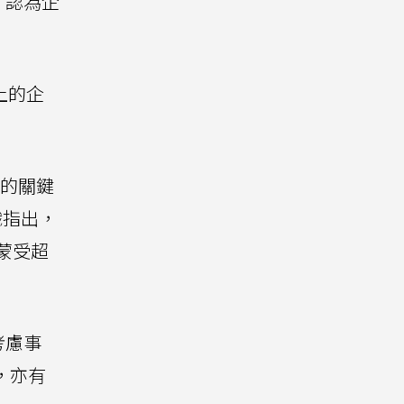
，認為企
上的企
門的關鍵
織指出，
蒙受超
考慮事
擊，亦有