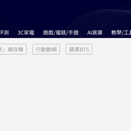
評測
3C家電
遊戲/電競/手遊
AI浪潮
教學/工
新」庫存機
行動斷網
蘋果BTS