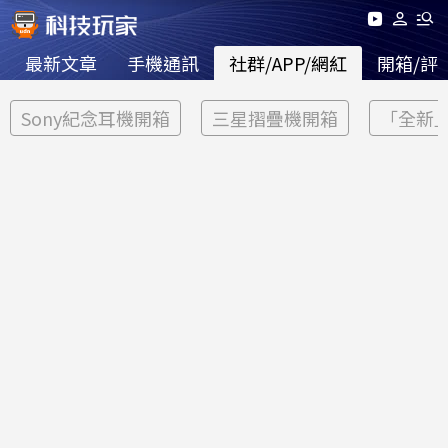
最新文章
手機通訊
社群/APP/網紅
開箱/評
Sony紀念耳機開箱
三星摺疊機開箱
「全新