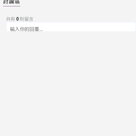
討論區
共有
0
則留言
規範
回覆
還沒有留言，成為第一個發言的人吧！