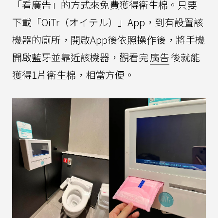
「看廣告」的方式來免費獲得衛生棉。只要
下載「OiTr（オイテル）」App，到有設置該
機器的廁所，開啟App後依照操作後，將手機
開啟藍牙並靠近該機器，觀看完
廣告
後就能
獲得1片衛生棉，相當方便。