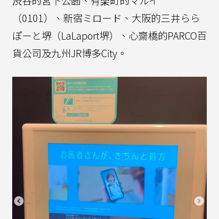
渋谷的宮下公園、有楽町的マルイ
（0101）、新宿ミロード、大阪的三井らら
ぽーと堺（LaLaport堺）、心齋橋的PARCO百
貨公司及九州JR博多City。