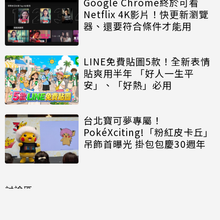
Google Chrome終於可看
Netflix 4K影片！快更新瀏覽
器、還要符合條件才能用
LINE免費貼圖5款！全新表情
貼爽用半年 「好人一生平
安」、「好熱」必用
台北寶可夢專屬！
PokéXciting!「粉紅皮卡丘」
吊飾首曝光 掛包包慶30週年
討論區
共有
0
則留言