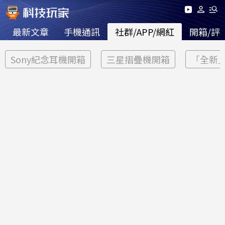
最新文章
手機通訊
社群/APP/網紅
開箱/評
Sony紀念耳機開箱
三星摺疊機開箱
「全新