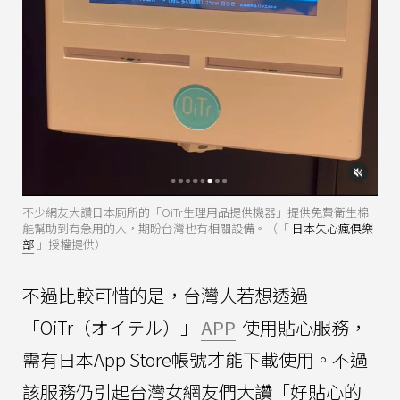
不少網友大讚日本廁所的「OiTr生理用品提供機器」提供免費衛生棉
能幫助到有急用的人，期盼台灣也有相關設備。（「
日本失心瘋俱樂
部
」授權提供）
不過比較可惜的是，台灣人若想透過
「OiTr（オイテル）」
APP
使用貼心服務，
需有日本App Store帳號才能下載使用。不過
該服務仍引起台灣女網友們大讚「好貼心的