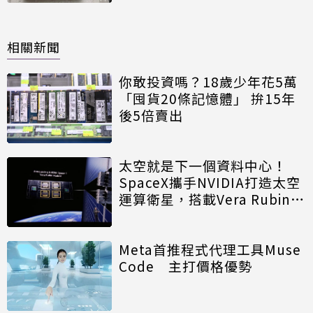
相關新聞
你敢投資嗎？18歲少年花5萬
「囤貨20條記憶體」 拚15年
後5倍賣出
太空就是下一個資料中心！
SpaceX攜手NVIDIA打造太空
運算衛星，搭載Vera Rubin運
算模組
Meta首推程式代理工具Muse
Code 主打價格優勢