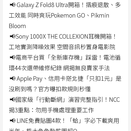
📢 Galaxy Z Fold8 Ultra開箱！摺痕退散、多
工效能 同時爽玩Pokemon GO、Pikmin
Bloom
📢Sony 1000X THE COLLEXION耳機開箱！
工地實測降噪效果 空間音訊秒置身電影院
📢電商平台買「全新庫存機」踩雷！電池循
環44次還帶維修紀錄 網揭無良賣家手法
📢 Apple Pay、信用卡搭北捷「只扣1元」是
沒刷到嗎？官方曝扣款規則秒懂
📢國家級「行動斷網」演習完整指引！NCC
揭3重點：勿用手機處理重要工作
📢 LINE免費貼圖4款！「蛤」字必下載爽用
半年、熊大兔兔動態圖超Q