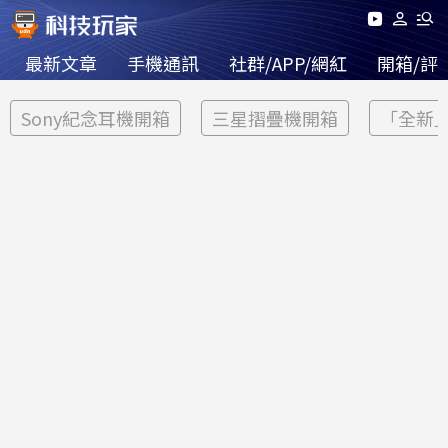
最新文章
手機通訊
社群/APP/網紅
開箱/評
Sony紀念耳機開箱
三星摺疊機開箱
「全新