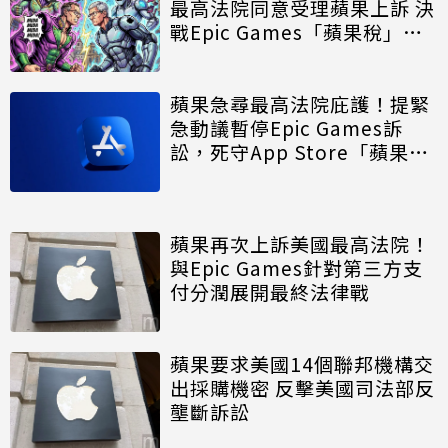
最高法院同意受理蘋果上訴 決
戰Epic Games「蘋果稅」爭
議
蘋果急尋最高法院庇護！提緊
急動議暫停Epic Games訴
訟，死守App Store「蘋果
稅」底線
蘋果再次上訴美國最高法院！
與Epic Games針對第三方支
付分潤展開最終法律戰
蘋果要求美國14個聯邦機構交
出採購機密 反擊美國司法部反
壟斷訴訟