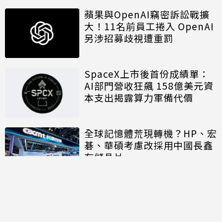
蘋果與OpenAI竊密訴訟戰擴
大！11名前員工捲入 OpenAI
另涉招募歧視遭重罰
SpaceX上市後首份成績單：
AI部門營收狂飆 158億美元資
本支出揭露算力軍備代價
全球記憶體荒現轉機？HP、宏
碁、華碩考慮改採用中國長鑫
存儲晶片
討論區