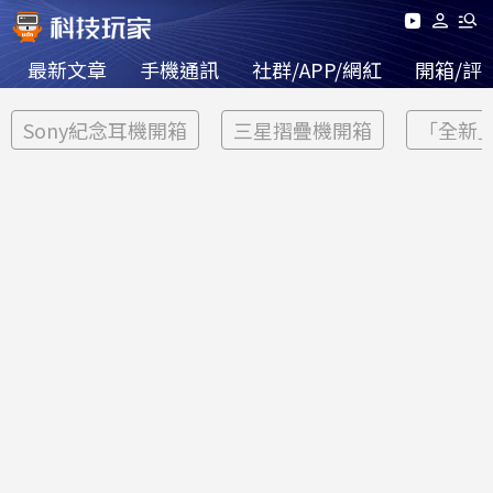
最新文章
手機通訊
社群/APP/網紅
開箱/評
Sony紀念耳機開箱
三星摺疊機開箱
「全新