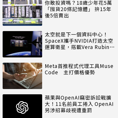
你敢投資嗎？18歲少年花5萬
「囤貨20條記憶體」 拚15年
後5倍賣出
太空就是下一個資料中心！
SpaceX攜手NVIDIA打造太空
運算衛星，搭載Vera Rubin運
算模組
Meta首推程式代理工具Muse
Code 主打價格優勢
蘋果與OpenAI竊密訴訟戰擴
大！11名前員工捲入 OpenAI
另涉招募歧視遭重罰