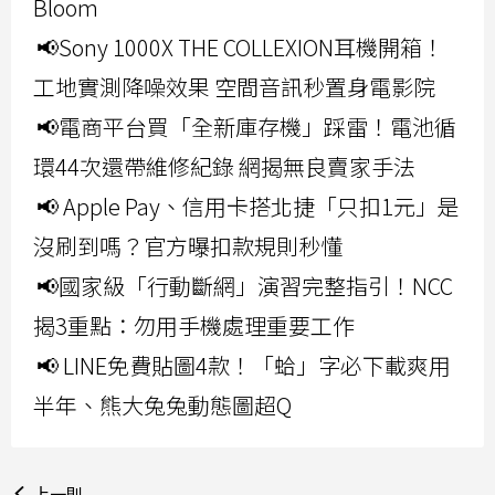
Bloom
📢Sony 1000X THE COLLEXION耳機開箱！
工地實測降噪效果 空間音訊秒置身電影院
📢電商平台買「全新庫存機」踩雷！電池循
環44次還帶維修紀錄 網揭無良賣家手法
📢 Apple Pay、信用卡搭北捷「只扣1元」是
沒刷到嗎？官方曝扣款規則秒懂
📢國家級「行動斷網」演習完整指引！NCC
揭3重點：勿用手機處理重要工作
📢 LINE免費貼圖4款！「蛤」字必下載爽用
半年、熊大兔兔動態圖超Q
上一則