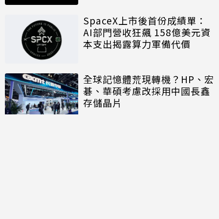
SpaceX上市後首份成績單：
AI部門營收狂飆 158億美元資
本支出揭露算力軍備代價
全球記憶體荒現轉機？HP、宏
碁、華碩考慮改採用中國長鑫
存儲晶片
討論區
共有
0
則留言