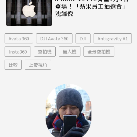
登場！「蘋果員工抽選會」
洩端倪
Avata 360
DJI Avata 360
DJI
Antigravity A1
Insta360
空拍機
無人機
全景空拍機
比較
上帝視角