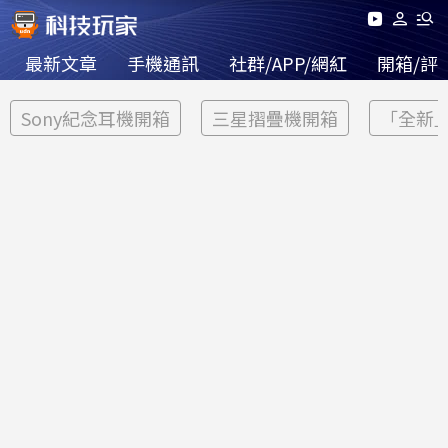
最新文章
手機通訊
社群/APP/網紅
開箱/評
Sony紀念耳機開箱
三星摺疊機開箱
「全新