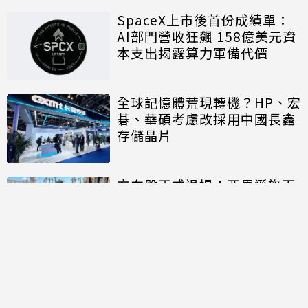
SpaceX上市後首份成績單：
AI部門營收狂飆 158億美元資
本支出揭露算力軍備代價
全球記憶體荒現轉機？HP、宏
碁、華碩考慮改採用中國長鑫
存儲晶片
方向盤正式退場！亞馬遜旗下
Zoox成首款獲准「商業收費」
的無方向盤無人車
討論區