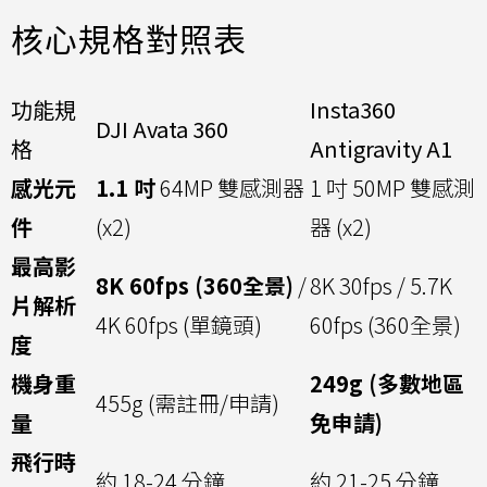
核心規格對照表
功能規
Insta360
DJI Avata 360
格
Antigravity A1
感光元
1.1 吋
64MP 雙感測器
1 吋 50MP 雙感測
件
(x2)
器 (x2)
最高影
8K 60fps (360全景)
/
8K 30fps / 5.7K
片解析
4K 60fps (單鏡頭)
60fps (360全景)
度
機身重
249g (多數地區
455g (需註冊/申請)
量
免申請)
飛行時
約 18-24 分鐘
約 21-25 分鐘