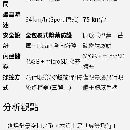
間
最高時
64 km/h (Sport 模式)
75 km/h
速
安全設
全包覆式槳葉防護
開放式槳葉、基
計
罩
、Lidar+全向避障
礎避障感應
內建儲
32GB + microSD
45GB + microSD 擴充
存
擴充
操控方
飛行眼鏡/穿越搖桿/傳
僅限專屬飛行眼
式
統遙控器 (三選二)
鏡＋體感手柄
分析觀點
這場全景空拍之爭，本質上是「專業飛行工