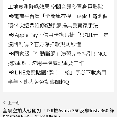
工地實測降噪效果 空間音訊秒置身電影院
📢電商平台買「全新庫存機」踩雷！電池循
環44次還帶維修紀錄 網揭無良賣家手法
📢 Apple Pay、信用卡搭北捷「只扣1元」是
沒刷到嗎？官方曝扣款規則秒懂
📢國家級「行動斷網」演習完整指引！NCC
揭3重點：勿用手機處理重要工作
📢 LINE免費貼圖4款！「蛤」字必下載爽用
半年、熊大兔兔動態圖超Q
上一則
全景空拍大戰開打！DJI推Avata 360反擊Insta360 讓
FPV飛行也能「先拍後取景」