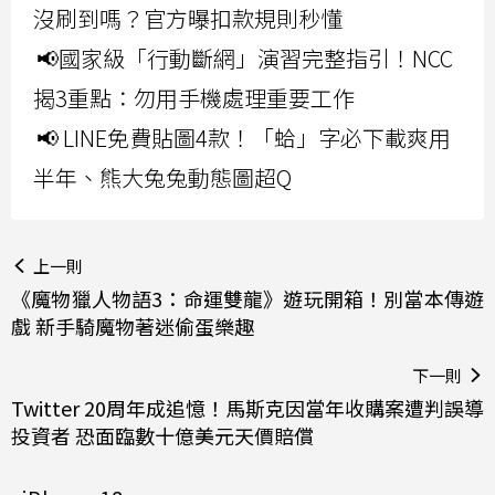
沒刷到嗎？官方曝扣款規則秒懂
📢國家級「行動斷網」演習完整指引！NCC
揭3重點：勿用手機處理重要工作
📢 LINE免費貼圖4款！「蛤」字必下載爽用
半年、熊大兔兔動態圖超Q
上一則
《魔物獵人物語3：命運雙龍》遊玩開箱！別當本傳遊
戲 新手騎魔物著迷偷蛋樂趣
下一則
Twitter 20周年成追憶！馬斯克因當年收購案遭判誤導
投資者 恐面臨數十億美元天價賠償