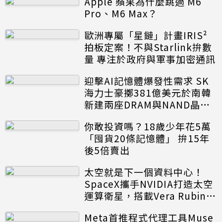
Apple 蘋果為什麼跳過 M6
Pro、M6 Max？
歐洲專屬「星鏈」計畫IRIS²
拍板定案！不與Starlink拚數
量 專注於政府與軍事加密通訊
迎擊AI記憶體爆發性需求 SK
海力士豪擲381億美元於南韓
新建兩座DRAM與NAND晶圓
廠
你敢投資嗎？18歲少年花5萬
「囤貨20條記憶體」 拚15年
後5倍賣出
太空就是下一個資料中心！
SpaceX攜手NVIDIA打造太空
運算衛星，搭載Vera Rubin運
算模組
Meta首推程式代理工具Muse