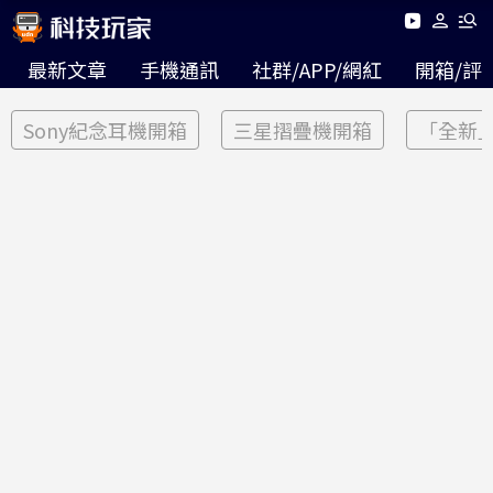
最新文章
手機通訊
社群/APP/網紅
開箱/評
Sony紀念耳機開箱
三星摺疊機開箱
「全新