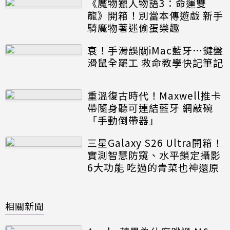
《魔物獵人物語3：命運雙
龍》開箱！別當本傳遊戲 新手
騎魔物著迷偷蛋樂趣
衰！手滑誤關iMac藍牙…鍵盤
滑鼠全罷工 救命教學快記筆記
重溫復古時代！Maxwell推卡
帶隨身聽可連結藍牙 網敲碗
「手動倒帶器」
三星Galaxy S26 Ultra開箱！
實測智慧防窺、水平鎖定攝影
6大功能 吃過的青菜也神還原
相關新聞