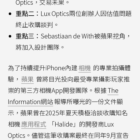
Optics，交易未果。
重點二：
Lux Optics兩位創辦人因估值問題
終止收購談判。
重點三：
Sebastiaan de With被蘋果挖角，
將加入設計團隊。
為了持續提升iPhone內建
相機
的專業拍攝體
驗，
蘋果
曾將目光投向最受專業攝影玩家推
崇的第三方相機App開發團隊。根據
The
Information網站
報導所曝光的一份文件顯
示，蘋果曾在2025年夏天積極洽談收購知名
相機
應用程式
「Halide」的開發商Lux
Optics。儘管這筆收購案最終在同年9月宣告