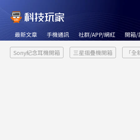
最新文章
手機通訊
社群/APP/網紅
開箱/
Sony紀念耳機開箱
三星摺疊機開箱
「全