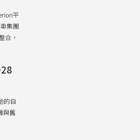
rion平
代汽車集團
度整合，
28
驅動的自
磯與舊