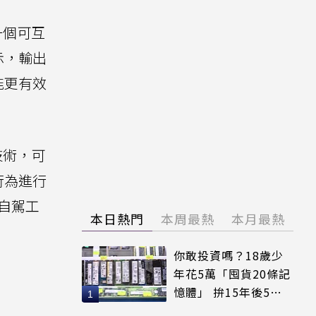
一個可互
示，輸出
能更有效
的技術，可
行為進行
先自駕工
本日熱門
本周最熱
本月最熱
你敢投資嗎？18歲少
年花5萬「囤貨20條記
憶體」 拚15年後5倍
賣出