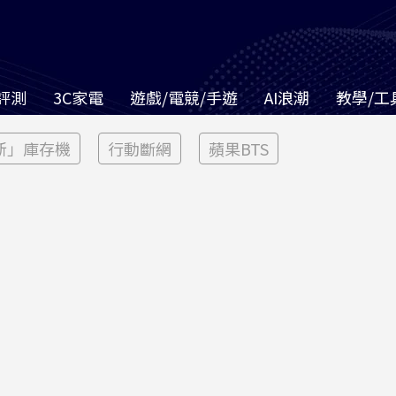
評測
3C家電
遊戲/電競/手遊
AI浪潮
教學/工
新」庫存機
行動斷網
蘋果BTS