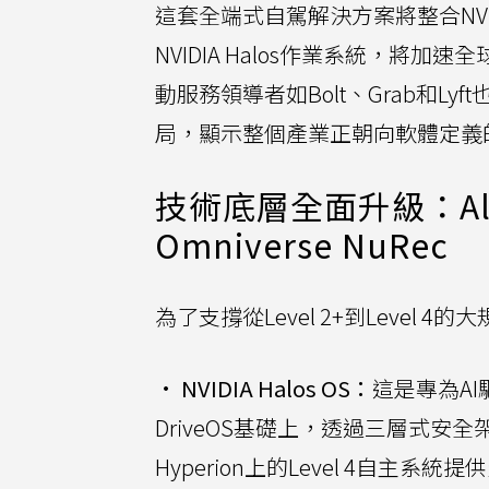
這套全端式自駕解決方案將整合NVIDIA
NVIDIA Halos作業系統，將加
動服務領導者如Bolt、Grab和Lyft也
局，顯示整個產業正朝向軟體定義的R
技術底層全面升級：Alpa
Omniverse NuRec
為了支撐從Level 2+到Level
•
NVIDIA Halos OS：
這是專為AI
DriveOS基礎上，透過三層式安
Hyperion上的Level 4自主系