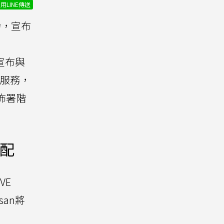
用LINE傳送
力，宣布
宣布與
)服務，
佈署階
標配
VE
san將