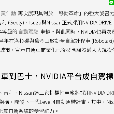
黃仁勳
再次展現其對於「移動革命」的強大號召
eely)、Isuzu與Nissan正式採用NVIDIA DRIVE
 4等級的
自動駕駛
車輛。與此同時，NVIDIA也再次
年在洛杉磯與舊金山啟動全自駕計程車 (Robotaxi
8個城市，宣示自駕車商業化已從概念驗證邁入大規模
車到巴士，NVIDIA平台成自駕
、Nissan這三家指標性車廠將採用NVIDIA DRI
架構，開發下一代Level 4自動駕駛計畫。其中，Nis
強化其自駕系統的學習能力。