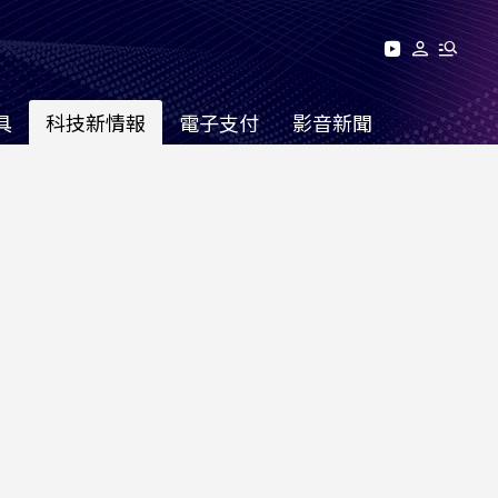
具
科技新情報
電子支付
影音新聞