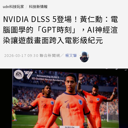
udn科技玩家
科技新情報
NVIDIA DLSS 5登場！黃仁勳：電
腦圖學的「GPT時刻」，AI神經渲
染讓遊戲畫面跨入電影級紀元
2026-03-17 09:30
聯合新聞網／
楊又肇