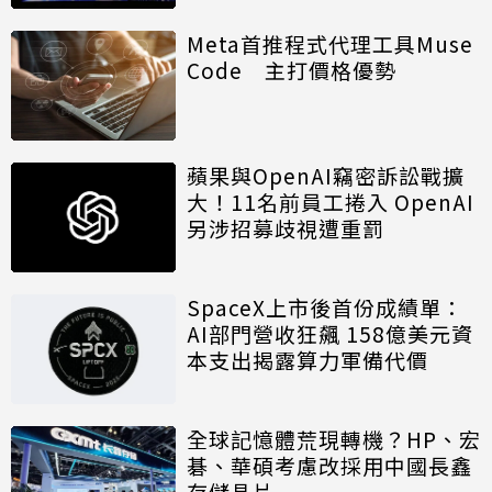
Meta首推程式代理工具Muse
Code 主打價格優勢
蘋果與OpenAI竊密訴訟戰擴
大！11名前員工捲入 OpenAI
另涉招募歧視遭重罰
SpaceX上市後首份成績單：
AI部門營收狂飆 158億美元資
本支出揭露算力軍備代價
全球記憶體荒現轉機？HP、宏
碁、華碩考慮改採用中國長鑫
存儲晶片