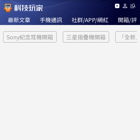
最新文章
手機通訊
社群/APP/網紅
開箱/評
Sony紀念耳機開箱
三星摺疊機開箱
「全新