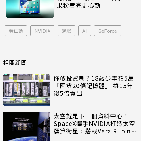
果粉看完更心動
黃仁勳
NVIDIA
遊戲
AI
GeForce
相關新聞
你敢投資嗎？18歲少年花5萬
「囤貨20條記憶體」 拚15年
後5倍賣出
太空就是下一個資料中心！
SpaceX攜手NVIDIA打造太空
運算衛星，搭載Vera Rubin運
算模組