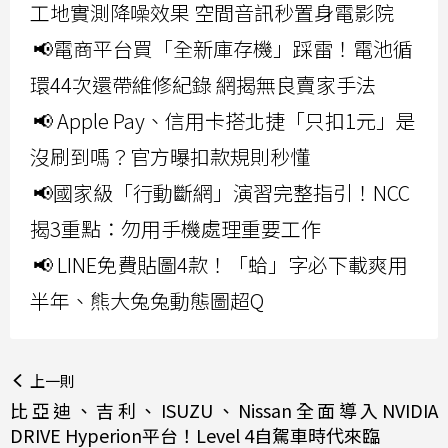
工地實測降噪效果 空間音訊秒置身電影院
📢電商平台買「全新庫存機」踩雷！電池循
環44次還帶維修紀錄 網揭無良賣家手法
📢 Apple Pay、信用卡搭北捷「只扣1元」是
沒刷到嗎？官方曝扣款規則秒懂
📢國家級「行動斷網」演習完整指引！NCC
揭3重點：勿用手機處理重要工作
📢 LINE免費貼圖4款！「蛤」字必下載爽用
半年、熊大兔兔動態圖超Q
上一則
比亞迪、吉利、ISUZU、Nissan全面導入NVIDIA
DRIVE Hyperion平台！Level 4自駕車時代來臨