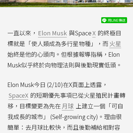
用LINE傳送
一直以來，
Elon Musk
與Space
X
的終極目
標就是「使人類成為多行星物種」，而
火星
始終是他的心頭肉。但根據報導指稱，Elon
Musk似乎終於向物理法則與後勤現實低頭。
Elon Musk今日 (2/10)在X頁面上透露，
SpaceX
的短期優先事項已從火星殖民計畫轉
移，目標變更為先在
月球
上建立一個「可自
我成長的城市」 (Self-growing city)。理由很
簡單：去月球比較快，而且後勤補給相對容