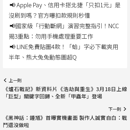
📢 Apple Pay、信用卡搭北捷「只扣1元」是
沒刷到嗎？官方曝扣款規則秒懂
📢國家級「行動斷網」演習完整指引！NCC
揭3重點：勿用手機處理重要工作
📢 LINE免費貼圖4款！「蛤」字必下載爽用
半年、熊大兔兔動態圖超Q
上一則
《爐石戰記》新資料片《浩劫與重生》3月18日上線
「巨型」關鍵字回歸、全新「甲蟲年」登場
下一則
《黑神話：鍾馗》首曝實機畫面 製作人誠實自白：戰
鬥還沒做啦