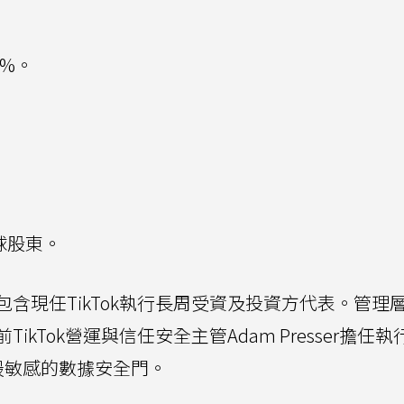
5%。
全球股東。
含現任TikTok執行長周受資及投資方代表。管理
kTok營運與信任安全主管Adam Presser擔任執
責把關最敏感的數據安全門。