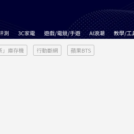
評測
3C家電
遊戲/電競/手遊
AI浪潮
教學/工
新」庫存機
行動斷網
蘋果BTS