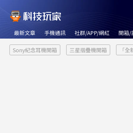
最新文章
手機通訊
社群/APP/網紅
開箱/
Sony紀念耳機開箱
三星摺疊機開箱
「全