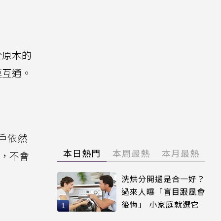
至於原本的
連互通。
戶依然
本日熱門
本周最熱
本月最熱
式，不會
洗烘分開還是合一好？
過來人曝「盲目跟風會
後悔」 小家庭就選它