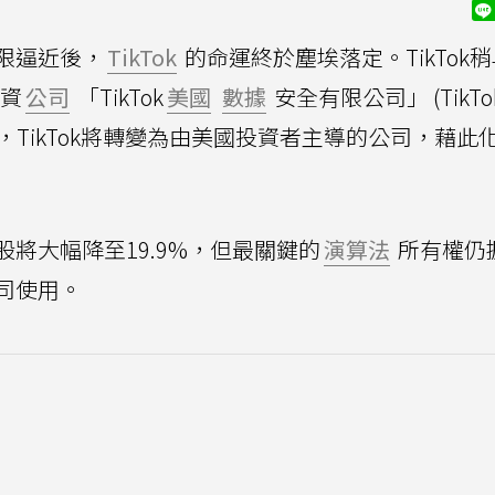
限逼近後，
TikTok
的命運終於塵埃落定。TikTok
資
公司
「TikTok
美國
數據
安全有限公司」 (TikTok
過這項重組，TikTok將轉變為由美國投資者主導的公司，藉
)的持股將大幅降至19.9%，但最關鍵的
演算法
所有權仍
司使用。