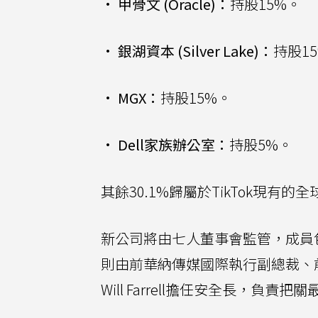
•
甲骨文 (Oracle)：
持股15%。
•
銀湖資本 (Silver Lake)：
持股1
•
MGX：
持股15%。
•
Dell家族辦公室：
持股5%。
其餘30.1%歸屬於TikTok現有的
新公司將由七人董事會監管，成員包
則由前華納傳媒國際執行副總裁、前Ti
Will Farrell擔任安全長，負