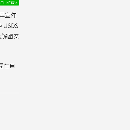
用LINE傳送
稍早宣佈
 USDS
此化解國安
握在自