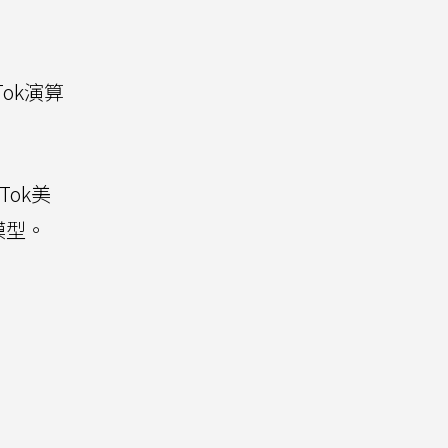
ok演算
ok美
模型。