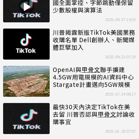
國全面掌控、字節跳動僅保留
少數股權與演算法
2025-09-27 14:55
川普揭露新版TikTok美國業務
收購名單 Dell創辦人、新聞媒
體巨擘加入
2025-09-23 07:25
OpenAI與
甲骨文
聯手擴建
4.5GW用電規模的AI資料中心
Stargate計畫邁向5GW規模
2025-07-24 08:17
最快30天內決定TikTok在美
去留 川普否認與
甲骨文
討論收
購事宜
2025-01-28 07:57