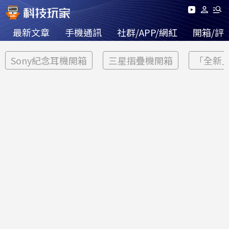
最新文章
手機通訊
社群/APP/網紅
開箱/評
Sony紀念耳機開箱
三星摺疊機開箱
「全新