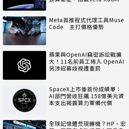
算模組
Meta首推程式代理工具Muse
Code 主打價格優勢
蘋果與OpenAI竊密訴訟戰擴
大！11名前員工捲入 OpenAI
另涉招募歧視遭重罰
SpaceX上市後首份成績單：
AI部門營收狂飆 158億美元資
本支出揭露算力軍備代價
全球記憶體荒現轉機？HP、宏