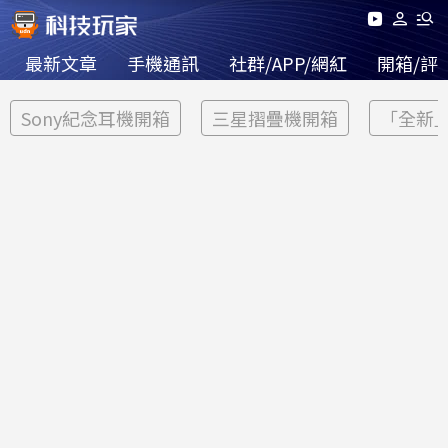
最新文章
手機通訊
社群/APP/網紅
開箱/評
Sony紀念耳機開箱
三星摺疊機開箱
「全新