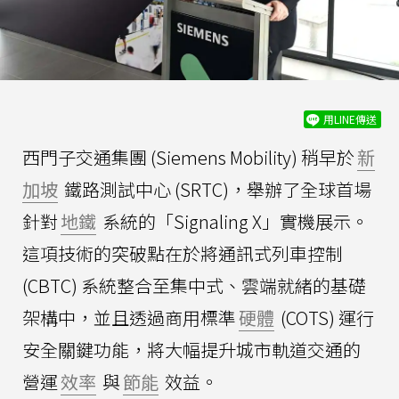
用LINE傳送
西門子交通集團 (Siemens Mobility) 稍早於
新
加坡
鐵路測試中心 (SRTC)，舉辦了全球首場
針對
地鐵
系統的「Signaling X」實機展示。
這項技術的突破點在於將通訊式列車控制
(CBTC) 系統整合至集中式、雲端就緒的基礎
架構中，並且透過商用標準
硬體
(COTS) 運行
安全關鍵功能，將大幅提升城市軌道交通的
營運
效率
與
節能
效益。