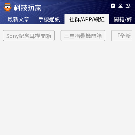
最新文章
手機通訊
社群/APP/網紅
開箱/評
Sony紀念耳機開箱
三星摺疊機開箱
「全新