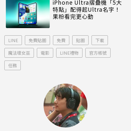
iPhone Ultra摺疊機「5大
特點」配得起Ultra名字！
果粉看完更心動
LINE
免費貼圖
免費
貼圖
下載
魔法壞女巫
電影
LINE禮物
官方帳號
任務