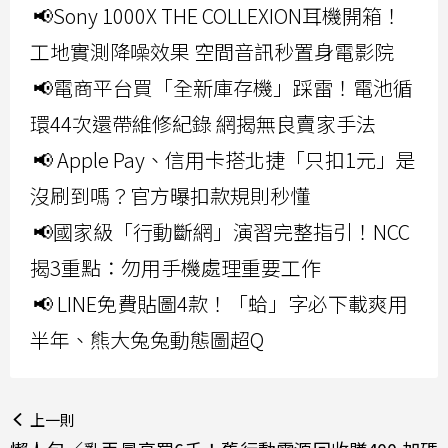
📢Sony 1000X THE COLLEXION耳機開箱！
工地實測降噪效果 空間音訊秒置身電影院
📢電商平台買「全新庫存機」踩雷！電池循
環44次還帶維修紀錄 網揭無良賣家手法
📢 Apple Pay、信用卡搭北捷「只扣1元」是
沒刷到嗎？官方曝扣款規則秒懂
📢國家級「行動斷網」演習完整指引！NCC
揭3重點：勿用手機處理重要工作
📢 LINE免費貼圖4款！「蛤」字必下載爽用
半年、熊大兔兔動態圖超Q
上一則