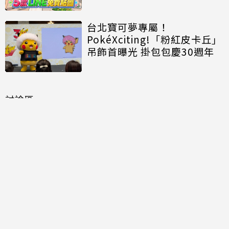
台北寶可夢專屬！
PokéXciting!「粉紅皮卡丘」
吊飾首曝光 掛包包慶30週年
討論區
共有
0
則留言
規範
回覆