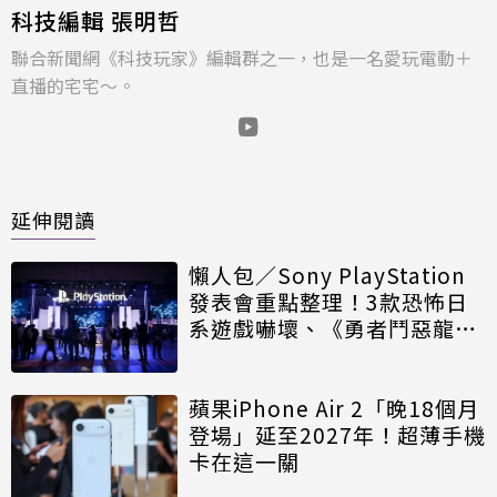
科技編輯 張明哲
聯合新聞網《科技玩家》編輯群之一，也是一名愛玩電動＋
直播的宅宅～。
延伸閱讀
懶人包／Sony PlayStation
發表會重點整理！3款恐怖日
系遊戲嚇壞、《勇者鬥惡龍VII
重製版》有新劇情
蘋果iPhone Air 2「晚18個月
登場」延至2027年！超薄手機
卡在這一關