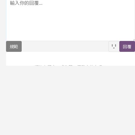
規範
回覆
還沒有留言，成為第一個發言的人吧！
訂閱