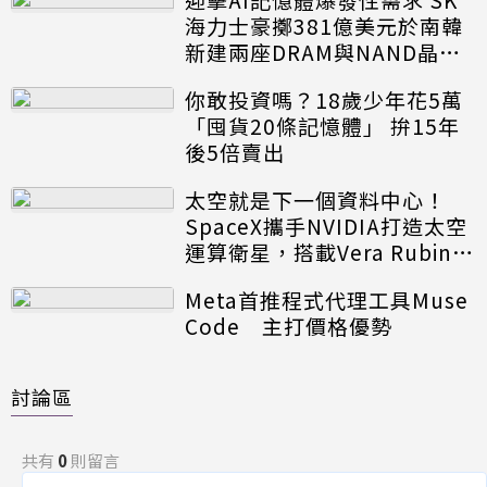
海力士豪擲381億美元於南韓
新建兩座DRAM與NAND晶圓
廠
你敢投資嗎？18歲少年花5萬
「囤貨20條記憶體」 拚15年
後5倍賣出
太空就是下一個資料中心！
SpaceX攜手NVIDIA打造太空
運算衛星，搭載Vera Rubin運
算模組
Meta首推程式代理工具Muse
Code 主打價格優勢
討論區
共有
0
則留言