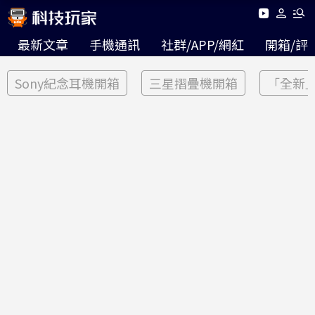
最新文章
手機通訊
社群/APP/網紅
開箱/評
Sony紀念耳機開箱
三星摺疊機開箱
「全新