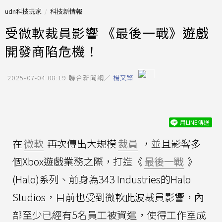
udn科技玩家
科技新情報
受微軟裁員影響 《最後一戰》遊戲
開發商陷危機！
2025-07-04 08:19
聯合新聞網／
楊又肇
用LINE傳送
在
微軟
再次傳出大規模
裁員
，並且影響多
個Xbox遊戲業務之際，打造《
最後一戰
》
(Halo)系列、前身為343 Industries的Halo
Studios，目前也受到微軟此波裁員影響，內
部至少已經有5名員工被資遣，使得工作室成