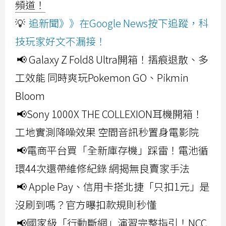
頻道！
💡
追新聞》》在Google News按下追蹤，科
技玩家好文不漏接！
📢 Galaxy Z Fold8 Ultra開箱！摺痕退散、多
工效能 同時爽玩Pokemon GO、Pikmin
Bloom
📢Sony 1000X THE COLLEXION耳機開箱！
工地實測降噪效果 空間音訊秒置身電影院
📢電商平台買「全新庫存機」踩雷！電池循
環44次還帶維修紀錄 網揭無良賣家手法
📢 Apple Pay、信用卡搭北捷「只扣1元」是
沒刷到嗎？官方曝扣款規則秒懂
📢國家級「行動斷網」演習完整指引！NCC