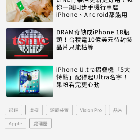
你一鍵同步手機行事曆
iPhone、Android都能用
DRAM奇缺成iPhone 18瓶
頸！台積電10億美元待封裝
晶片只能枯等
iPhone Ultra摺疊機「5大
特點」配得起Ultra名字！
果粉看完更心動
眼鏡
虛擬
頭戴裝置
Vision Pro
晶片
Apple
處理器