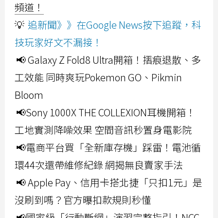
頻道！
💡
追新聞》》在Google News按下追蹤，科
技玩家好文不漏接！
📢 Galaxy Z Fold8 Ultra開箱！摺痕退散、多
工效能 同時爽玩Pokemon GO、Pikmin
Bloom
📢Sony 1000X THE COLLEXION耳機開箱！
工地實測降噪效果 空間音訊秒置身電影院
📢電商平台買「全新庫存機」踩雷！電池循
環44次還帶維修紀錄 網揭無良賣家手法
📢 Apple Pay、信用卡搭北捷「只扣1元」是
沒刷到嗎？官方曝扣款規則秒懂
📢國家級「行動斷網」演習完整指引！NCC