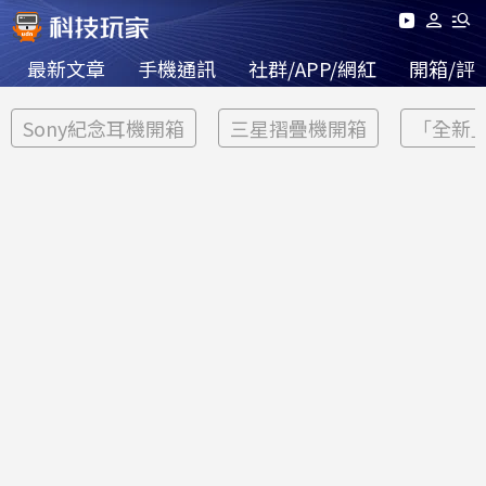
最新文章
手機通訊
社群/APP/網紅
開箱/評
Sony紀念耳機開箱
三星摺疊機開箱
「全新