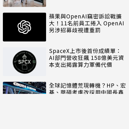
蘋果與OpenAI竊密訴訟戰擴
大！11名前員工捲入 OpenAI
另涉招募歧視遭重罰
SpaceX上市後首份成績單：
AI部門營收狂飆 158億美元資
本支出揭露算力軍備代價
全球記憶體荒現轉機？HP、宏
碁、華碩考慮改採用中國長鑫
存儲晶片
討論區