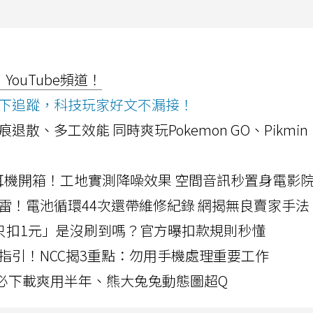
ouTube頻道！
ws按下追蹤，科技玩家好文不漏接！
a開箱！摺痕退散、多工效能 同時爽玩Pokemon GO、Pikmin
LLEXION耳機開箱！工地實測降噪效果 空間音訊秒置身電影
雷！電池循環44次還帶維修紀錄 網揭無良賣家手法
北捷「只扣1元」是沒刷到嗎？官方曝扣款規則秒懂
指引！NCC揭3重點：勿用手機處理重要工作
」字必下載爽用半年、熊大兔兔動態圖超Q