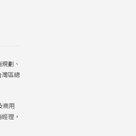
銷規劃、
台灣區總
及商用
銷經理，