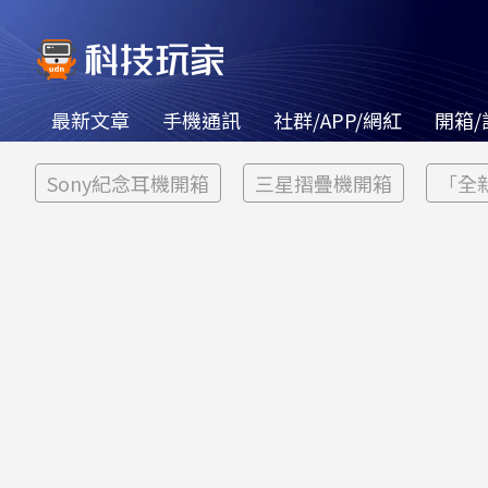
最新文章
手機通訊
社群/APP/網紅
開箱/
Sony紀念耳機開箱
三星摺疊機開箱
「全