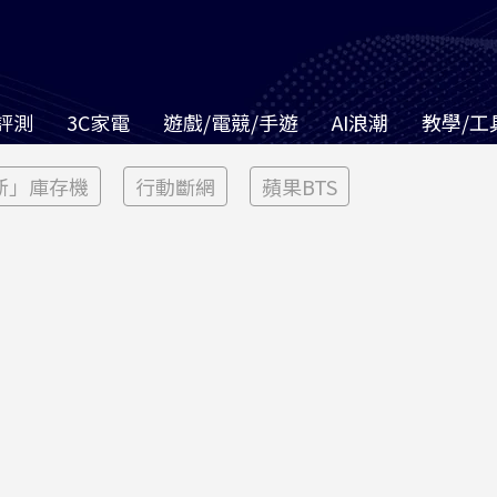
評測
3C家電
遊戲/電競/手遊
AI浪潮
教學/工
新」庫存機
行動斷網
蘋果BTS