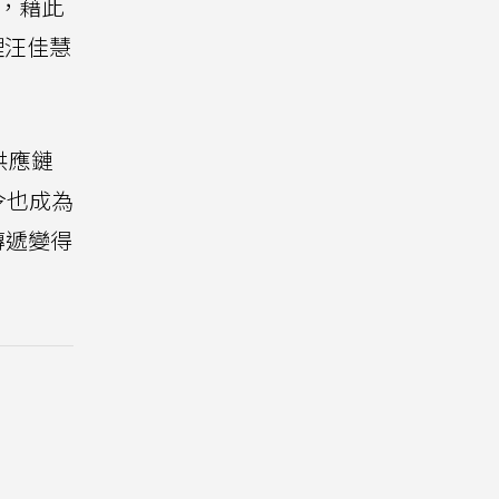
，藉此
理汪佳慧
供應鏈
令也成為
傳遞變得