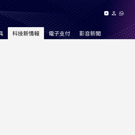
具
科技新情報
電子支付
影音新聞