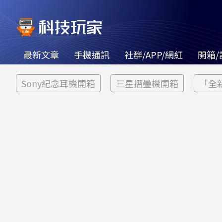
最新文章
手機通訊
社群/APP/網紅
開箱/
Sony紀念耳機開箱
三星摺疊機開箱
「全