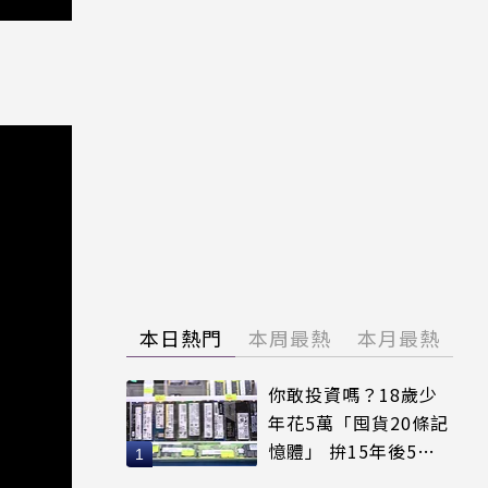
本日熱門
本周最熱
本月最熱
你敢投資嗎？18歲少
年花5萬「囤貨20條記
憶體」 拚15年後5倍
賣出