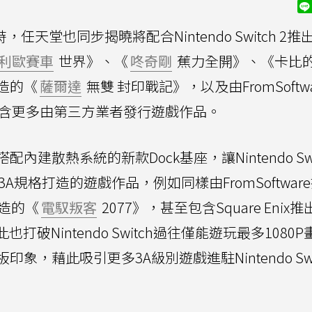
，任天堂也同步揭曉將配合Nintendo Switch 2
利歐賽車
世界》、《
咚奇剛
蕉力全開》、《卡比
造的《
薩爾達
無雙 封印戰記》，以及由FromSoftw
另外也包含更多由第三方業者發行遊戲作品。
散熱系統的新款Dock基座，讓Nintendo Swit
規格打造的遊戲作品，例如同樣由FromSoftwar
t打造的《
電馭叛客
2077》，甚至包含Square Enix
等，因此也打破Nintendo Switch過往僅能遊玩最多1080
，藉此吸引更多3A級別遊戲進駐Nintendo Swi