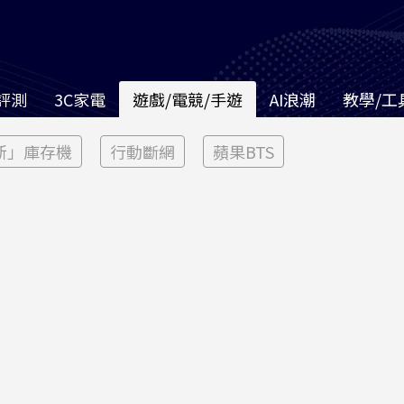
評測
3C家電
遊戲/電競/手遊
AI浪潮
教學/工
新」庫存機
行動斷網
蘋果BTS