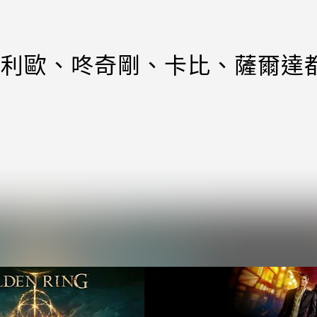
看！瑪利歐、咚奇剛、卡比、薩爾達