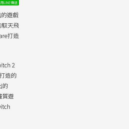
用LINE傳送
推出的遊戲
的馭天飛
are打造
ch 2
e打造的
推出的
P畫質遊
tch