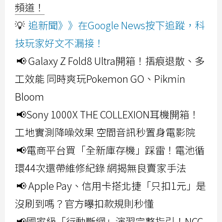
頻道！
💡
追新聞》》在Google News按下追蹤，科
技玩家好文不漏接！
📢 Galaxy Z Fold8 Ultra開箱！摺痕退散、多
工效能 同時爽玩Pokemon GO、Pikmin
Bloom
📢Sony 1000X THE COLLEXION耳機開箱！
工地實測降噪效果 空間音訊秒置身電影院
📢電商平台買「全新庫存機」踩雷！電池循
環44次還帶維修紀錄 網揭無良賣家手法
📢 Apple Pay、信用卡搭北捷「只扣1元」是
沒刷到嗎？官方曝扣款規則秒懂
📢國家級「行動斷網」演習完整指引！NCC