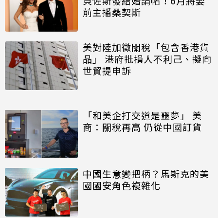
貝佐斯發結婚請帖！6月將娶
前主播桑契斯
美對陸加徵關稅「包含香港貨
品」 港府批損人不利己、擬向
世貿提申訴
「和美企打交道是噩夢」 美
商：關稅再高 仍從中國訂貨
中國生意變把柄？馬斯克的美
國國安角色複雜化