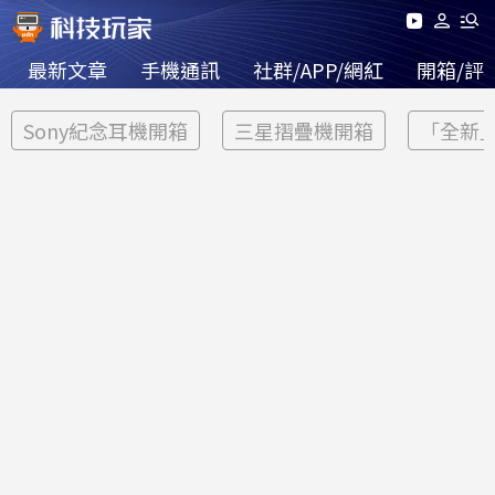
最新文章
手機通訊
社群/APP/網紅
開箱/評
Sony紀念耳機開箱
三星摺疊機開箱
「全新