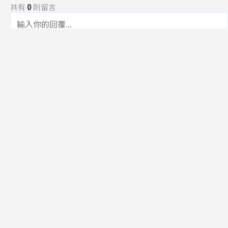
共有
0
則留言
規範
回覆
還沒有留言，成為第一個發言的人吧！
訂閱