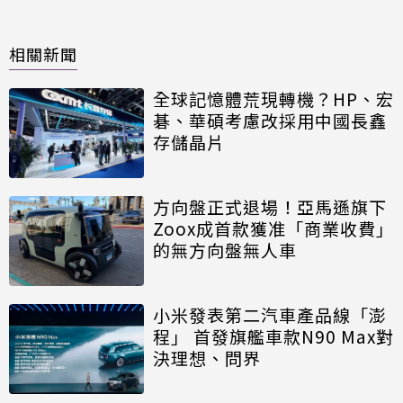
相關新聞
全球記憶體荒現轉機？HP、宏
碁、華碩考慮改採用中國長鑫
存儲晶片
方向盤正式退場！亞馬遜旗下
Zoox成首款獲准「商業收費」
的無方向盤無人車
小米發表第二汽車產品線「澎
程」 首發旗艦車款N90 Max對
決理想、問界