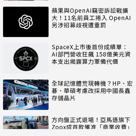
蘋果與OpenAI竊密訴訟戰擴
大！11名前員工捲入 OpenAI
另涉招募歧視遭重罰
SpaceX上市後首份成績單：
AI部門營收狂飆 158億美元資
本支出揭露算力軍備代價
全球記憶體荒現轉機？HP、宏
碁、華碩考慮改採用中國長鑫
存儲晶片
方向盤正式退場！亞馬遜旗下
Zoox成首款獲准「商業收費」
的無方向盤無人車