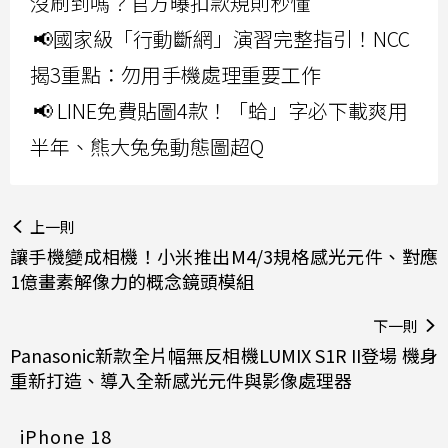
沒刷到嗎？官方曝扣款規則秒懂
📢國家級「行動斷網」演習完整指引！NCC
揭3重點：勿用手機處理重要工作
📢 LINE免費貼圖4款！「蛤」字必下載爽用
半年、熊大兔兔動態圖超Q
上一則
讓手機變成相機！小米推出M4/3規格感光元件、對應
1億畫素解像力的概念鏡頭模組
下一則
Panasonic新款全片幅無反相機LUMIX S1R II登場 機身
重新打造、導入全新感光元件與影像處理器
iPhone 18