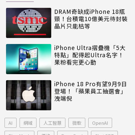
DRAM奇缺成iPhone 18瓶
頸！台積電10億美元待封裝
晶片只能枯等
iPhone Ultra摺疊機「5大
特點」配得起Ultra名字！
果粉看完更心動
iPhone 18 Pro有望9月9日
登場！「蘋果員工抽選會」
洩端倪
AI
網域
人工智慧
微軟
OpenAI