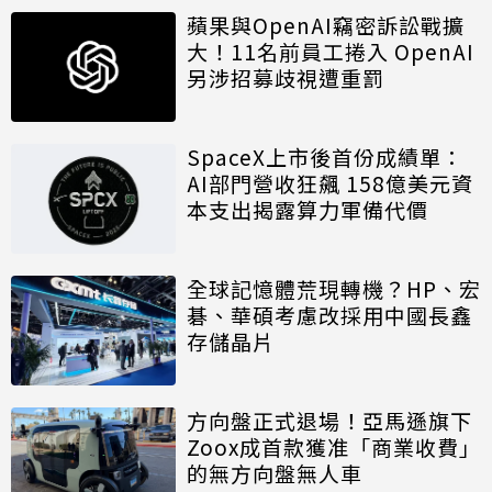
蘋果與OpenAI竊密訴訟戰擴
大！11名前員工捲入 OpenAI
另涉招募歧視遭重罰
SpaceX上市後首份成績單：
AI部門營收狂飆 158億美元資
本支出揭露算力軍備代價
全球記憶體荒現轉機？HP、宏
碁、華碩考慮改採用中國長鑫
存儲晶片
方向盤正式退場！亞馬遜旗下
Zoox成首款獲准「商業收費」
的無方向盤無人車