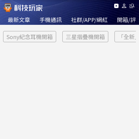
最新文章
手機通訊
社群/APP/網紅
開箱/評
Sony紀念耳機開箱
三星摺疊機開箱
「全新