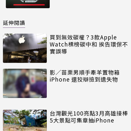
延伸閱讀
買到無效碳權？3款Apple
Watch標榜碳中和 挨告環保不
實誤導
影／苗栗男順手牽羊置物箱
iPhone 還狡辯撿到遺失物
台灣觀光100亮點3月高雄接棒
5大景點可集章抽iPhone