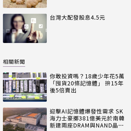
台灣大配發股息4.5元
相關新聞
你敢投資嗎？18歲少年花5萬
「囤貨20條記憶體」 拚15年
後5倍賣出
迎擊AI記憶體爆發性需求 SK
海力士豪擲381億美元於南韓
新建兩座DRAM與NAND晶圓