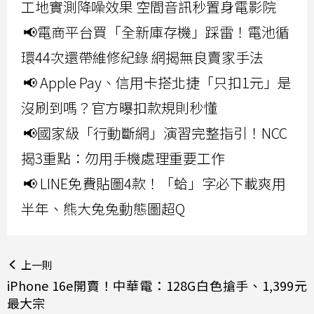
工地實測降噪效果 空間音訊秒置身電影院
📢電商平台買「全新庫存機」踩雷！電池循
環44次還帶維修紀錄 網揭無良賣家手法
📢 Apple Pay、信用卡搭北捷「只扣1元」是
沒刷到嗎？官方曝扣款規則秒懂
📢國家級「行動斷網」演習完整指引！NCC
揭3重點：勿用手機處理重要工作
📢 LINE免費貼圖4款！「蛤」字必下載爽用
半年、熊大兔兔動態圖超Q
上一則
iPhone 16e開賣！中華電：128G白色搶手、1,399元
最大宗