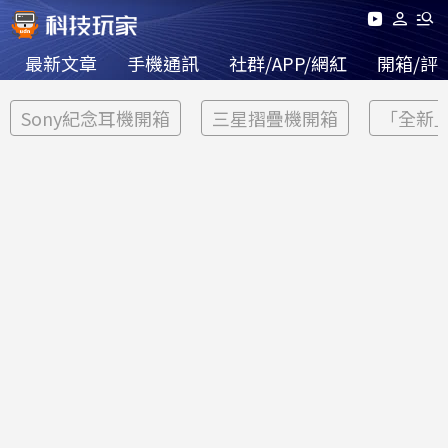
最新文章
手機通訊
社群/APP/網紅
開箱/評
Sony紀念耳機開箱
三星摺疊機開箱
「全新