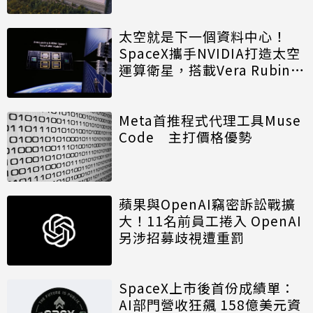
廠
太空就是下一個資料中心！
SpaceX攜手NVIDIA打造太空
運算衛星，搭載Vera Rubin運
算模組
Meta首推程式代理工具Muse
Code 主打價格優勢
蘋果與OpenAI竊密訴訟戰擴
大！11名前員工捲入 OpenAI
另涉招募歧視遭重罰
SpaceX上市後首份成績單：
AI部門營收狂飆 158億美元資