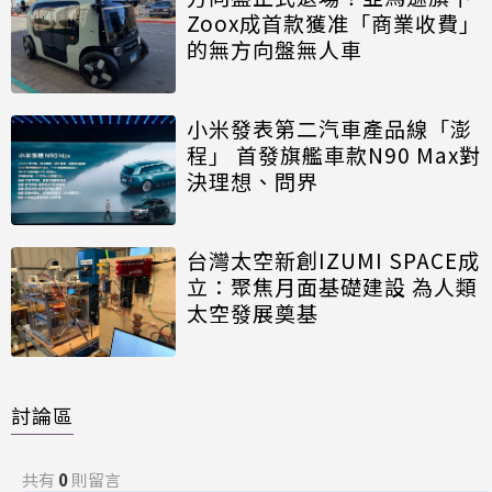
Zoox成首款獲准「商業收費」
的無方向盤無人車
小米發表第二汽車產品線「澎
程」 首發旗艦車款N90 Max對
決理想、問界
台灣太空新創IZUMI SPACE成
立：聚焦月面基礎建設 為人類
太空發展奠基
討論區
共有
0
則留言