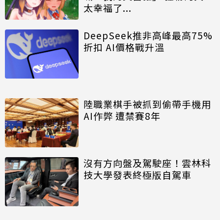
太幸福了...
DeepSeek推非高峰最高75%
折扣 AI價格戰升溫
陸職業棋手被抓到偷帶手機用
AI作弊 遭禁賽8年
沒有方向盤及駕駛座！雲林科
技大學發表終極版自駕車