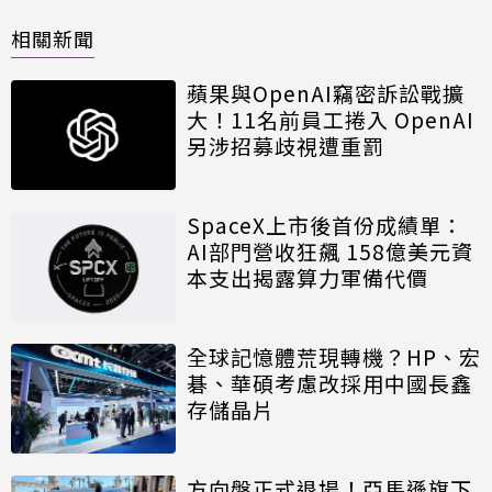
相關新聞
蘋果與OpenAI竊密訴訟戰擴
大！11名前員工捲入 OpenAI
另涉招募歧視遭重罰
SpaceX上市後首份成績單：
AI部門營收狂飆 158億美元資
本支出揭露算力軍備代價
全球記憶體荒現轉機？HP、宏
碁、華碩考慮改採用中國長鑫
存儲晶片
方向盤正式退場！亞馬遜旗下