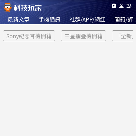
最新文章
手機通訊
社群/APP/網紅
開箱/評
Sony紀念耳機開箱
三星摺疊機開箱
「全新