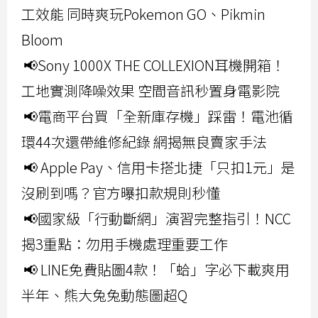
工效能 同時爽玩Pokemon GO、Pikmin
Bloom
📢Sony 1000X THE COLLEXION耳機開箱！
工地實測降噪效果 空間音訊秒置身電影院
📢電商平台買「全新庫存機」踩雷！電池循
環44次還帶維修紀錄 網揭無良賣家手法
📢 Apple Pay、信用卡搭北捷「只扣1元」是
沒刷到嗎？官方曝扣款規則秒懂
📢國家級「行動斷網」演習完整指引！NCC
揭3重點：勿用手機處理重要工作
📢 LINE免費貼圖4款！「蛤」字必下載爽用
半年、熊大兔兔動態圖超Q