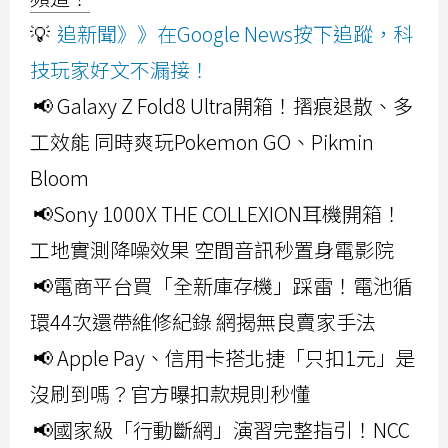
💡
追新聞》》在Google News按下追蹤，科
技玩家好文不漏接！
📢 Galaxy Z Fold8 Ultra開箱！摺痕退散、多
工效能 同時爽玩Pokemon GO、Pikmin
Bloom
📢Sony 1000X THE COLLEXION耳機開箱！
工地實測降噪效果 空間音訊秒置身電影院
📢電商平台買「全新庫存機」踩雷！電池循
環44次還帶維修紀錄 網揭無良賣家手法
📢 Apple Pay、信用卡搭北捷「只扣1元」是
沒刷到嗎？官方曝扣款規則秒懂
📢國家級「行動斷網」演習完整指引！NCC