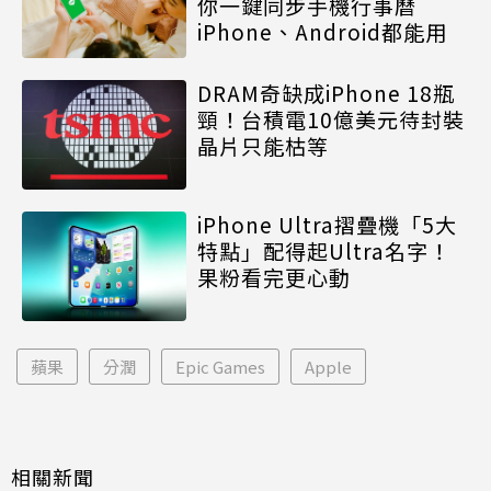
你一鍵同步手機行事曆
iPhone、Android都能用
DRAM奇缺成iPhone 18瓶
頸！台積電10億美元待封裝
晶片只能枯等
iPhone Ultra摺疊機「5大
特點」配得起Ultra名字！
果粉看完更心動
蘋果
分潤
Epic Games
Apple
相關新聞