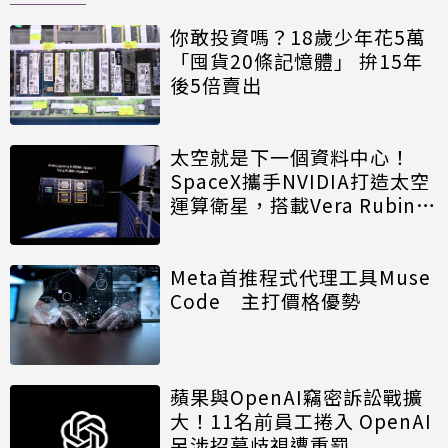
你敢投資嗎？18歲少年花5萬
「囤貨20條記憶體」 拚15年
後5倍賣出
太空就是下一個資料中心！
SpaceX攜手NVIDIA打造太空
運算衛星，搭載Vera Rubin運
算模組
Meta首推程式代理工具Muse
Code 主打價格優勢
蘋果與OpenAI竊密訴訟戰擴
大！11名前員工捲入 OpenAI
另涉招募歧視遭重罰