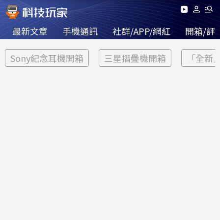
最新文章
手機通訊
社群/APP/網紅
開箱/評
Sony紀念耳機開箱
三星摺疊機開箱
「全新