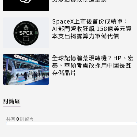
SpaceX上市後首份成績單：
AI部門營收狂飆 158億美元資
本支出揭露算力軍備代價
全球記憶體荒現轉機？HP、宏
碁、華碩考慮改採用中國長鑫
存儲晶片
討論區
共有
0
則留言