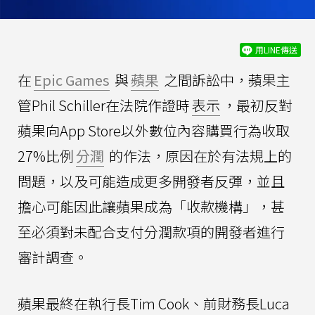
用LINE傳送
在
Epic Games
與
蘋果
之間訴訟中，蘋果主
管Phil Schiller在法院作證時
表示
，最初反對
蘋果向App Store以外數位內容購買行為收取
27%比例
分潤
的作法，原因在於有法規上的
問題，以及可能造成更多開發者反彈，並且
擔心可能因此讓蘋果成為「收款機構」，甚
至必須對未配合支付分潤款項的開發者進行
審計調查。
蘋果最終在執行長Tim Cook、前財務長Luca