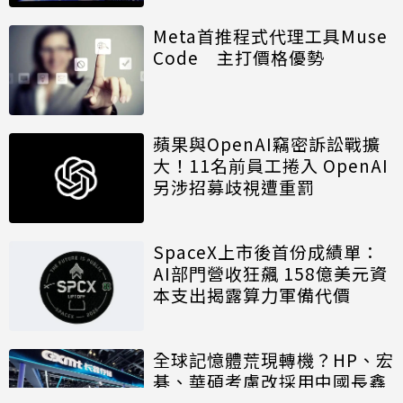
Meta首推程式代理工具Muse
Code 主打價格優勢
蘋果與OpenAI竊密訴訟戰擴
大！11名前員工捲入 OpenAI
另涉招募歧視遭重罰
SpaceX上市後首份成績單：
AI部門營收狂飆 158億美元資
本支出揭露算力軍備代價
全球記憶體荒現轉機？HP、宏
碁、華碩考慮改採用中國長鑫
存儲晶片