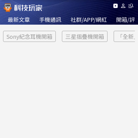
最新文章
手機通訊
社群/APP/網紅
開箱/評
Sony紀念耳機開箱
三星摺疊機開箱
「全新