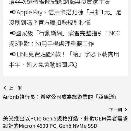
環44次還帶維修紀錄 網揭無良賣家手法
📢 Apple Pay、信用卡搭北捷「只扣1元」是
沒刷到嗎？官方曝扣款規則秒懂
📢國家級「行動斷網」演習完整指引！NCC
揭3重點：勿用手機處理重要工作
📢 LINE免費貼圖4款！「蛤」字必下載爽用
半年、熊大兔兔動態圖超Q
上一則
Airbnb執行長：希望公司成為旅遊業的「亞馬遜」
下一則
美光推出以PCIe Gen 5規格打造、針對OEM業者需求
設計的Micron 4600 PCI Gen5 NVMe SSD