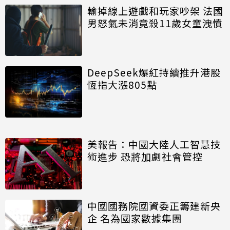
輸掉線上遊戲和玩家吵架 法國
男怒氣未消竟殺11歲女童洩憤
DeepSeek爆紅持續推升港股
恆指大漲805點
美報告：中國大陸人工智慧技
術進步 恐將加劇社會管控
中國國務院國資委正籌建新央
企 名為國家數據集團