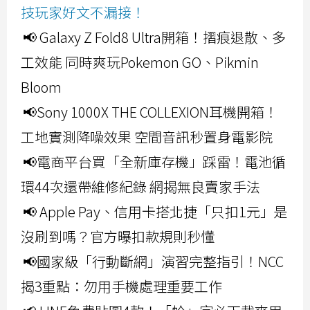
技玩家好文不漏接！
📢 Galaxy Z Fold8 Ultra開箱！摺痕退散、多
工效能 同時爽玩Pokemon GO、Pikmin
Bloom
📢Sony 1000X THE COLLEXION耳機開箱！
工地實測降噪效果 空間音訊秒置身電影院
📢電商平台買「全新庫存機」踩雷！電池循
環44次還帶維修紀錄 網揭無良賣家手法
📢 Apple Pay、信用卡搭北捷「只扣1元」是
沒刷到嗎？官方曝扣款規則秒懂
📢國家級「行動斷網」演習完整指引！NCC
揭3重點：勿用手機處理重要工作