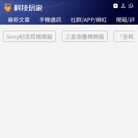
最新文章
手機通訊
社群/APP/網紅
開箱/評
Sony紀念耳機開箱
三星摺疊機開箱
「全新