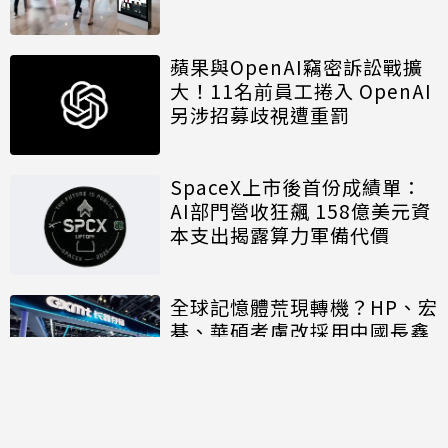
蘋果與OpenAI竊密訴訟戰擴
大！11名前員工捲入 OpenAI
另涉招募歧視遭重罰
SpaceX上市後首份成績單：
AI部門營收狂飆 158億美元資
本支出揭露算力軍備代價
全球記憶體荒現轉機？HP、宏
碁、華碩考慮改採用中國長鑫
存儲晶片
討論區