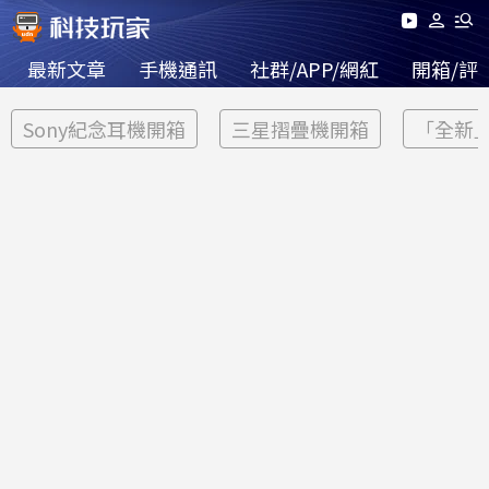
最新文章
手機通訊
社群/APP/網紅
開箱/評
Sony紀念耳機開箱
三星摺疊機開箱
「全新