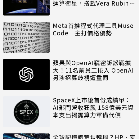
運算衛星，搭載Vera Rubin運
算模組
Meta首推程式代理工具Muse
Code 主打價格優勢
蘋果與OpenAI竊密訴訟戰擴
大！11名前員工捲入 OpenAI
另涉招募歧視遭重罰
SpaceX上市後首份成績單：
AI部門營收狂飆 158億美元資
本支出揭露算力軍備代價
全球記憶體荒現轉機？HP、宏