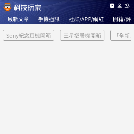
最新文章
手機通訊
社群/APP/網紅
開箱/評
Sony紀念耳機開箱
三星摺疊機開箱
「全新