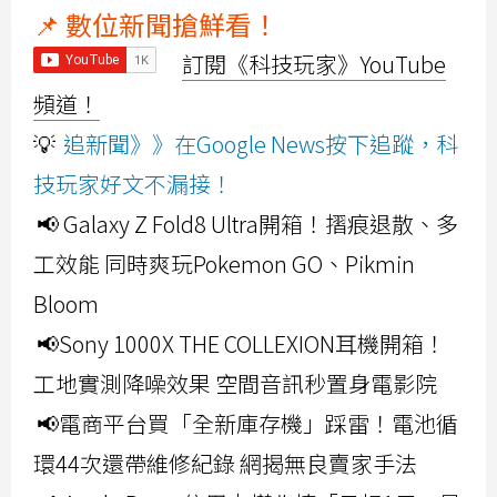
📌 數位新聞搶鮮看！
訂閱《科技玩家》YouTube
頻道！
💡
追新聞》》在Google News按下追蹤，科
技玩家好文不漏接！
📢 Galaxy Z Fold8 Ultra開箱！摺痕退散、多
工效能 同時爽玩Pokemon GO、Pikmin
Bloom
📢Sony 1000X THE COLLEXION耳機開箱！
工地實測降噪效果 空間音訊秒置身電影院
📢電商平台買「全新庫存機」踩雷！電池循
環44次還帶維修紀錄 網揭無良賣家手法