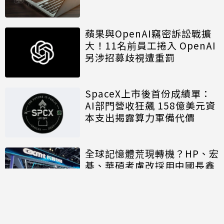
蘋果與OpenAI竊密訴訟戰擴
大！11名前員工捲入 OpenAI
另涉招募歧視遭重罰
SpaceX上市後首份成績單：
AI部門營收狂飆 158億美元資
本支出揭露算力軍備代價
全球記憶體荒現轉機？HP、宏
碁、華碩考慮改採用中國長鑫
存儲晶片
討論區