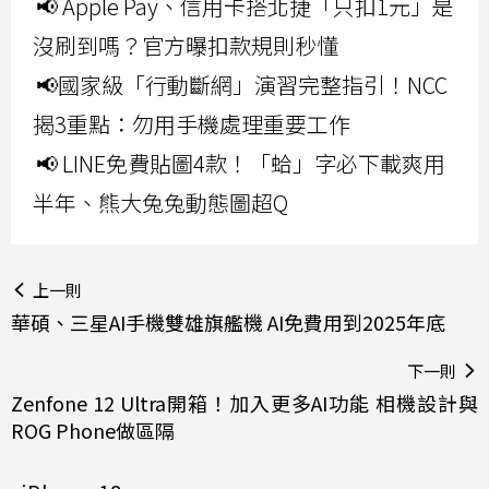
📢 Apple Pay、信用卡搭北捷「只扣1元」是
沒刷到嗎？官方曝扣款規則秒懂
📢國家級「行動斷網」演習完整指引！NCC
揭3重點：勿用手機處理重要工作
📢 LINE免費貼圖4款！「蛤」字必下載爽用
半年、熊大兔兔動態圖超Q
上一則
華碩、三星AI手機雙雄旗艦機 AI免費用到2025年底
下一則
Zenfone 12 Ultra開箱！加入更多AI功能 相機設計與
ROG Phone做區隔