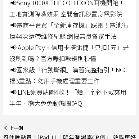
📢Sony 1000X THE COLLEXION耳機開箱！
工地實測降噪效果 空間音訊秒置身電影院
📢電商平台買「全新庫存機」踩雷！電池循
環44次還帶維修紀錄 網揭無良賣家手法
📢 Apple Pay、信用卡搭北捷「只扣1元」是
沒刷到嗎？官方曝扣款規則秒懂
📢國家級「行動斷網」演習完整指引！NCC
揭3重點：勿用手機處理重要工作
📢 LINE免費貼圖4款！「蛤」字必下載爽用
半年、熊大兔兔動態圖超Q
上一則
忍住晚點買！iPad 11「明年登場高CP值」 效能更好