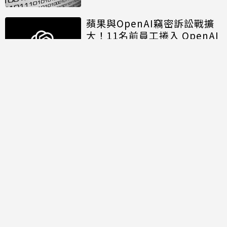
蘋果與OpenAI竊密訴訟戰擴
大！11名前員工捲入 OpenAI
另涉招募歧視遭重罰
討論區
共有
0
則留言
規範
回覆