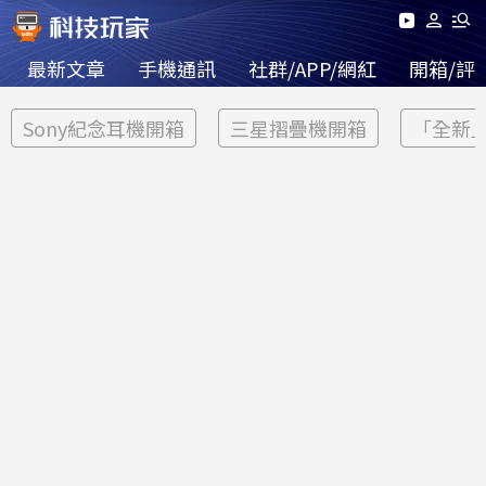
最新文章
手機通訊
社群/APP/網紅
開箱/評
Sony紀念耳機開箱
三星摺疊機開箱
「全新