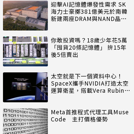
迎擊AI記憶體爆發性需求 SK
海力士豪擲381億美元於南韓
新建兩座DRAM與NAND晶圓
廠
你敢投資嗎？18歲少年花5萬
「囤貨20條記憶體」 拚15年
後5倍賣出
太空就是下一個資料中心！
SpaceX攜手NVIDIA打造太空
運算衛星，搭載Vera Rubin運
算模組
Meta首推程式代理工具Muse
Code 主打價格優勢