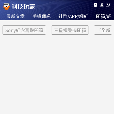
最新文章
手機通訊
社群/APP/網紅
開箱/評
Sony紀念耳機開箱
三星摺疊機開箱
「全新