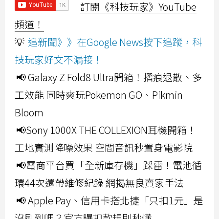
訂閱《科技玩家》YouTube
頻道！
💡
追新聞》》在Google News按下追蹤，科
技玩家好文不漏接！
📢 Galaxy Z Fold8 Ultra開箱！摺痕退散、多
工效能 同時爽玩Pokemon GO、Pikmin
Bloom
📢Sony 1000X THE COLLEXION耳機開箱！
工地實測降噪效果 空間音訊秒置身電影院
📢電商平台買「全新庫存機」踩雷！電池循
環44次還帶維修紀錄 網揭無良賣家手法
📢 Apple Pay、信用卡搭北捷「只扣1元」是
沒刷到嗎？官方曝扣款規則秒懂