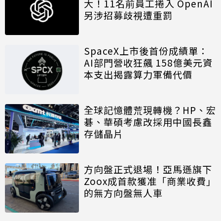
大！11名前員工捲入 OpenAI
另涉招募歧視遭重罰
SpaceX上市後首份成績單：
AI部門營收狂飆 158億美元資
本支出揭露算力軍備代價
全球記憶體荒現轉機？HP、宏
碁、華碩考慮改採用中國長鑫
存儲晶片
方向盤正式退場！亞馬遜旗下
Zoox成首款獲准「商業收費」
的無方向盤無人車