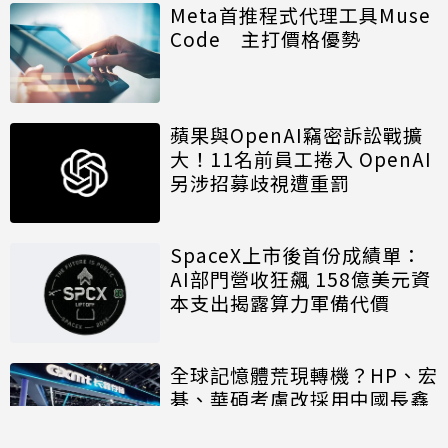
Meta首推程式代理工具Muse
Code 主打價格優勢
蘋果與OpenAI竊密訴訟戰擴
大！11名前員工捲入 OpenAI
另涉招募歧視遭重罰
SpaceX上市後首份成績單：
AI部門營收狂飆 158億美元資
本支出揭露算力軍備代價
全球記憶體荒現轉機？HP、宏
碁、華碩考慮改採用中國長鑫
存儲晶片