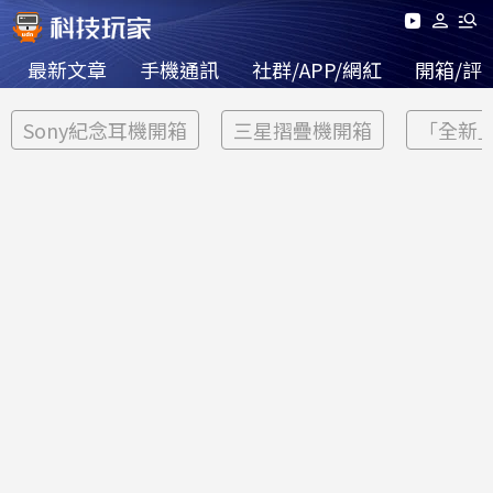
最新文章
手機通訊
社群/APP/網紅
開箱/評
Sony紀念耳機開箱
三星摺疊機開箱
「全新