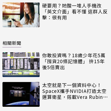
硬要用？她酸一堆人手機改
「英文介面」看不懂 這群人反
擊：很有用
相關新聞
你敢投資嗎？18歲少年花5萬
「囤貨20條記憶體」 拚15年
後5倍賣出
太空就是下一個資料中心！
SpaceX攜手NVIDIA打造太空
運算衛星，搭載Vera Rubin運
算模組