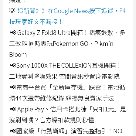
💡
追新聞》》在Google News按下追蹤，科
技玩家好文不漏接！
📢 Galaxy Z Fold8 Ultra開箱！摺痕退散、多
工效能 同時爽玩Pokemon GO、Pikmin
Bloom
📢Sony 1000X THE COLLEXION耳機開箱！
工地實測降噪效果 空間音訊秒置身電影院
📢電商平台買「全新庫存機」踩雷！電池循
環44次還帶維修紀錄 網揭無良賣家手法
📢 Apple Pay、信用卡搭北捷「只扣1元」是
沒刷到嗎？官方曝扣款規則秒懂
📢國家級「行動斷網」演習完整指引！NCC