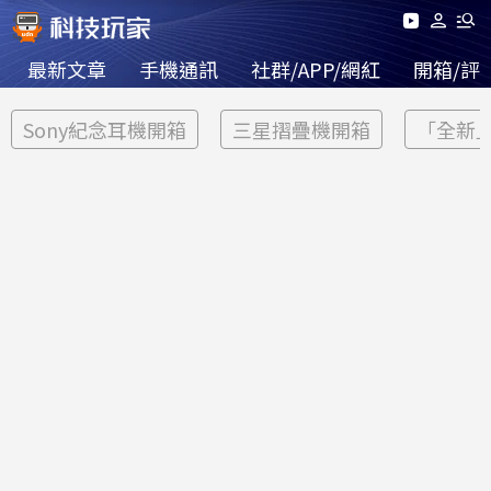
最新文章
手機通訊
社群/APP/網紅
開箱/評
Sony紀念耳機開箱
三星摺疊機開箱
「全新