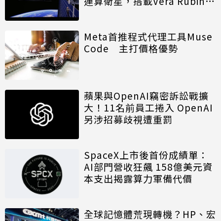
運算衛星，搭載Vera Rubin運
算模組
Meta首推程式代理工具Muse
Code 主打價格優勢
蘋果與OpenAI竊密訴訟戰擴
大！11名前員工捲入 OpenAI
另涉招募歧視遭重罰
SpaceX上市後首份成績單：
AI部門營收狂飆 158億美元資
本支出揭露算力軍備代價
全球記憶體荒現轉機？HP、宏