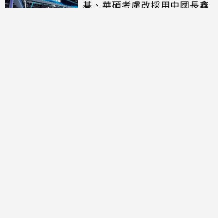
碁、華碩考慮改採用中國長鑫
存儲晶片
討論區
共有
0
則留言
規範
回覆
還沒有留言，成為第一個發言的人吧！