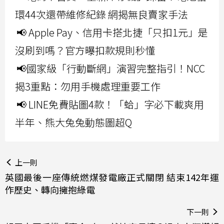
環44次還帶維修紀錄 網揭無良賣家手法
📢 Apple Pay、信用卡搭北捷「只扣1元」是
沒刷到嗎？官方曝扣款規則秒懂
📢國家級「行動斷網」演習完整指引！NCC
揭3重點：勿用手機處理重要工作
📢 LINE免費貼圖4款！「蛤」字必下載爽用
半年、熊大兔兔動態圖超Q
上一則
英國最後一座傳統燃煤發電廠正式關閉 結束142年運
作歷史、轉向擁抱綠電
下一則