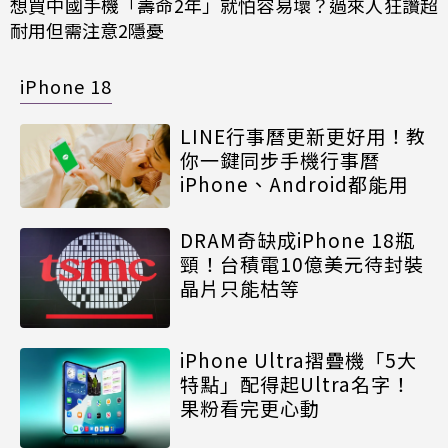
想買中國手機「壽命2年」就怕容易壞？過來人狂讚超
耐用但需注意2隱憂
iPhone 18
LINE行事曆更新更好用！教
你一鍵同步手機行事曆
iPhone、Android都能用
DRAM奇缺成iPhone 18瓶
頸！台積電10億美元待封裝
晶片只能枯等
iPhone Ultra摺疊機「5大
特點」配得起Ultra名字！
果粉看完更心動