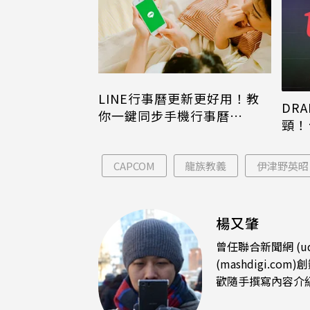
LINE行事曆更新更好用！教
DRA
你一鍵同步手機行事曆
頸！
iPhone、Android都能用
片只
CAPCOM
龍族教義
伊津野英昭
楊又肇
曾任聯合新聞網 (u
(mashdigi
歡隨手撰寫內容介