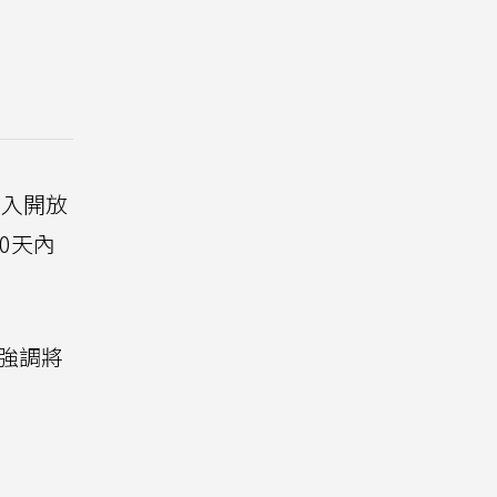
投入開放
0天內
強調將