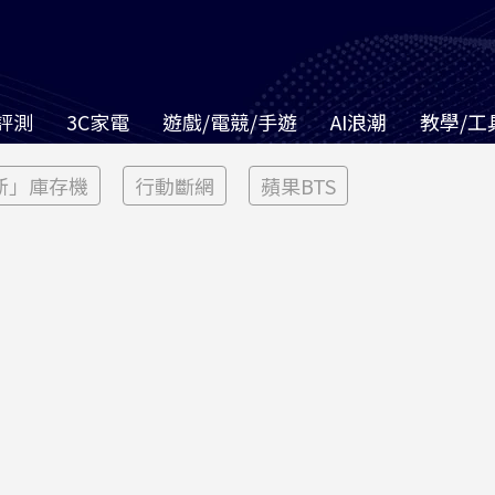
評測
3C家電
遊戲/電競/手遊
AI浪潮
教學/工
新」庫存機
行動斷網
蘋果BTS