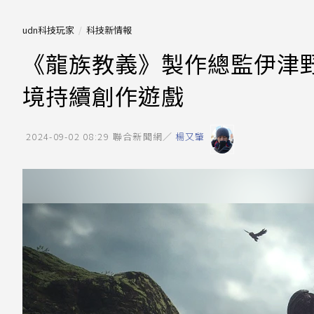
udn科技玩家
科技新情報
《龍族教義》製作總監伊津野
境持續創作遊戲
2024-09-02 08:29
聯合新聞網／
楊又肇