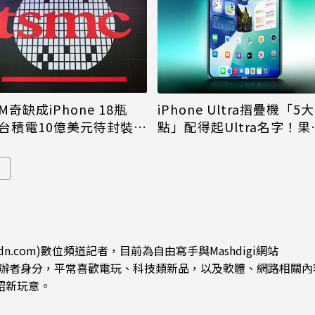
M奇缺成iPhone 18瓶
iPhone Ultra摺疊機「5
台積電10億美元待封裝晶
點」配得起Ultra名字！果
能枯等
看完更心動
dn.com)數位頻道記者，目前為自由寫手與Mashdigi網站
.com)創辦者身分，平常喜歡電玩、科技類新品，以及軟體、網路相關
紹新玩意。