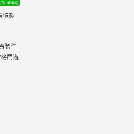
用LINE傳送
環境製
負責製作
作格鬥遊