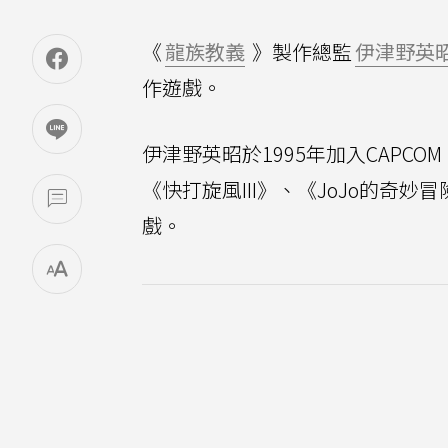
《
龍族教義
》製作總監
伊津野英
作遊戲。
伊津野英昭於1995年加入CAPC
《快打旋風III》、《JoJo的
戲。