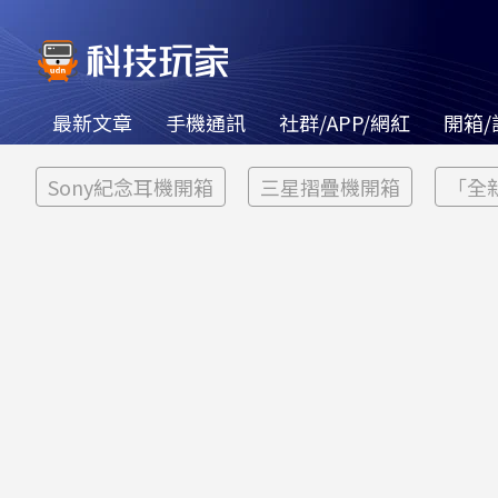
最新文章
手機通訊
社群/APP/網紅
開箱/
Sony紀念耳機開箱
三星摺疊機開箱
「全