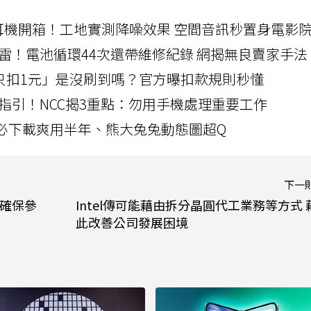
LLEXION耳機開箱！工地實測降噪效果 空間音訊秒置身電影
雷！電池循環44次還帶維修紀錄 網揭無良賣家手法
北捷「只扣1元」是沒刷到嗎？官方曝扣款規則秒懂
指引！NCC揭3重點：勿用手機處理重要工作
」字必下載爽用半年、熊大兔兔動態圖超Q
下一
 確保參
Intel傳可能藉由拆分晶圓代工業務等方式 
此改善公司發展困境