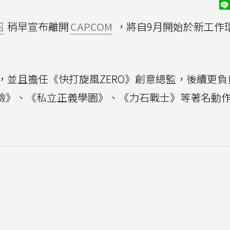
昭
稍早宣布離開
CAPCOM
，將自9月開始於新工作
OM，並且擔任《快打旋風ZERO》創意總監，後續更
奇妙冒險》、《私立正義學園》、《力石戰士》等著名動